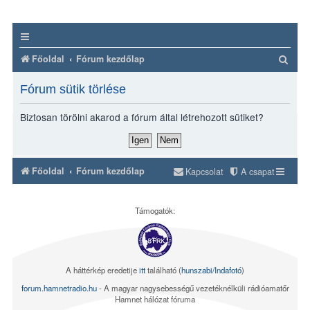
K
Főoldal
Fórum kezdőlap
e
Fórum sütik törlése
r
e
Biztosan törölni akarod a fórum által létrehozott sütiket?
s
é
s
Főoldal
Fórum kezdőlap
Kapcsolat
A csapat
Támogatók:
A háttérkép eredetije
itt
található (
hunszabi/Indafotó
)
forum.hamnetradio.hu
- A magyar nagysebességű vezetéknélküli rádióamatőr
Hamnet hálózat fóruma