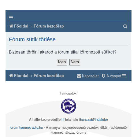
K
Főoldal
Fórum kezdőlap
e
Fórum sütik törlése
r
e
Biztosan törölni akarod a fórum által létrehozott sütiket?
s
é
s
Főoldal
Fórum kezdőlap
Kapcsolat
A csapat
Támogatók:
A háttérkép eredetije
itt
található (
hunszabi/Indafotó
)
forum.hamnetradio.hu
- A magyar nagysebességű vezetéknélküli rádióamatőr
Hamnet hálózat fóruma