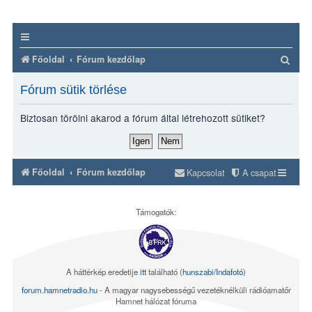
K
Főoldal
Fórum kezdőlap
e
Fórum sütik törlése
r
e
Biztosan törölni akarod a fórum által létrehozott sütiket?
s
é
s
Főoldal
Fórum kezdőlap
Kapcsolat
A csapat
Támogatók:
A háttérkép eredetije
itt
található (
hunszabi/Indafotó
)
forum.hamnetradio.hu
- A magyar nagysebességű vezetéknélküli rádióamatőr
Hamnet hálózat fóruma