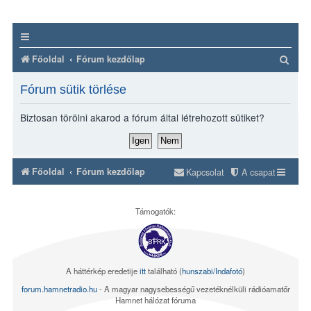
K
Főoldal
Fórum kezdőlap
e
Fórum sütik törlése
r
e
Biztosan törölni akarod a fórum által létrehozott sütiket?
s
é
s
Főoldal
Fórum kezdőlap
Kapcsolat
A csapat
Támogatók:
A háttérkép eredetije
itt
található (
hunszabi/Indafotó
)
forum.hamnetradio.hu
- A magyar nagysebességű vezetéknélküli rádióamatőr
Hamnet hálózat fóruma