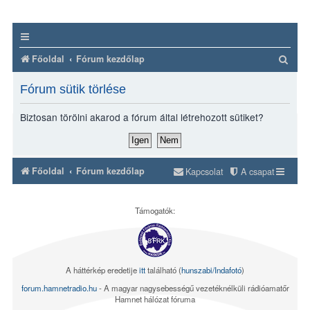
K
Főoldal
Fórum kezdőlap
e
Fórum sütik törlése
r
e
Biztosan törölni akarod a fórum által létrehozott sütiket?
s
é
s
Főoldal
Fórum kezdőlap
Kapcsolat
A csapat
Támogatók:
A háttérkép eredetije
itt
található (
hunszabi/Indafotó
)
forum.hamnetradio.hu
- A magyar nagysebességű vezetéknélküli rádióamatőr
Hamnet hálózat fóruma