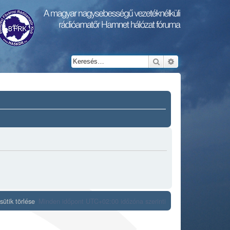
Keresés
Részletes keresés
ütik törlése
Minden időpont
UTC+02:00
időzóna szerinti