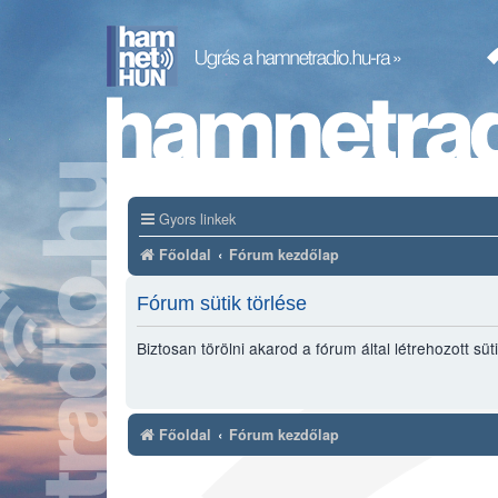
Gyors linkek
Főoldal
Fórum kezdőlap
Fórum sütik törlése
Biztosan törölni akarod a fórum által létrehozott süt
Főoldal
Fórum kezdőlap