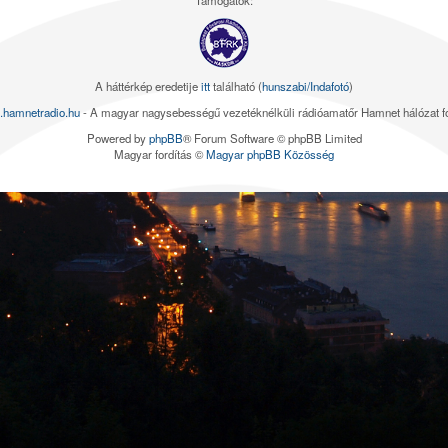
Támogatók:
A háttérkép eredetije
itt
található (
hunszabi/Indafotó
)
.hamnetradio.hu
- A magyar nagysebességű vezetéknélküli rádióamatőr Hamnet hálózat 
Powered by
phpBB
® Forum Software © phpBB Limited
Magyar fordítás ©
Magyar phpBB Közösség