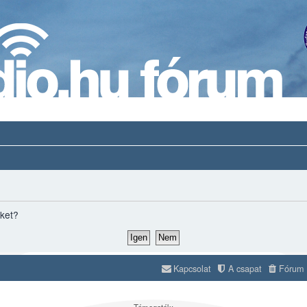
iket?
Kapcsolat
A csapat
Fórum s