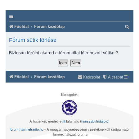
K
Főoldal
Fórum kezdőlap
e
Fórum sütik törlése
r
e
Biztosan törölni akarod a fórum által létrehozott sütiket?
s
é
s
Főoldal
Fórum kezdőlap
Kapcsolat
A csapat
Támogatók:
A háttérkép eredetije
itt
található (
hunszabi/Indafotó
)
forum.hamnetradio.hu
- A magyar nagysebességű vezetéknélküli rádióamatőr
Hamnet hálózat fóruma