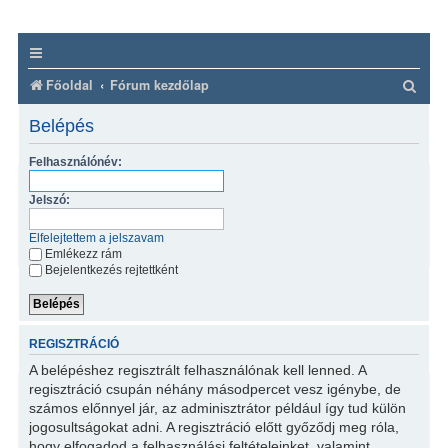
K
Főoldal
Fórum kezdőlap
e
Belépés
r
Felhasználónév:
e
s
Jelszó:
é
Elfelejtettem a jelszavam
s
Emlékezz rám
Bejelentkezés rejtettként
REGISZTRÁCIÓ
A belépéshez regisztrált felhasználónak kell lenned. A
regisztráció csupán néhány másodpercet vesz igénybe, de
számos előnnyel jár, az adminisztrátor például így tud külön
jogosultságokat adni. A regisztráció előtt győződj meg róla,
hogy elfogadod a felhasználási feltételeinket, valamint