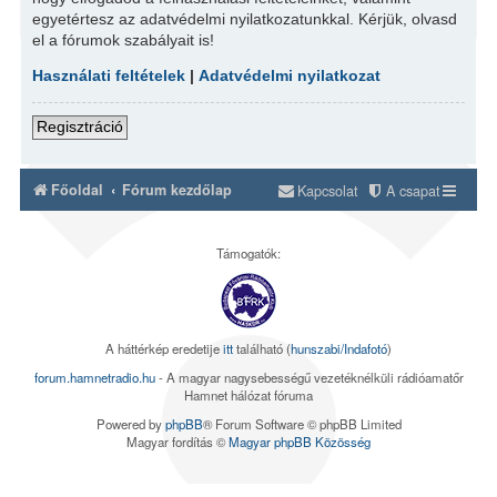
egyetértesz az adatvédelmi nyilatkozatunkkal. Kérjük, olvasd
el a fórumok szabályait is!
Használati feltételek
|
Adatvédelmi nyilatkozat
Regisztráció
Főoldal
Fórum kezdőlap
Kapcsolat
A csapat
Támogatók:
A háttérkép eredetije
itt
található (
hunszabi/Indafotó
)
forum.hamnetradio.hu
- A magyar nagysebességű vezetéknélküli rádióamatőr
Hamnet hálózat fóruma
Powered by
phpBB
® Forum Software © phpBB Limited
Magyar fordítás ©
Magyar phpBB Közösség