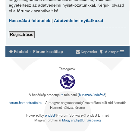
egyetértesz az adatvédelmi nyilatkozatunkkal. Kérjük, olvasd
el a fórumok szabályait is!
Használati feltételek
|
Adatvédelmi nyilatkozat
Regisztráció
Főoldal
Fórum kezdőlap
Kapcsolat
A csapat
Támogatók:
A háttérkép eredetije
itt
található (
hunszabi/Indafotó
)
forum.hamnetradio.hu
- A magyar nagysebességű vezetéknélküli rádióamatőr
Hamnet hálózat fóruma
Powered by
phpBB
® Forum Software © phpBB Limited
Magyar fordítás ©
Magyar phpBB Közösség