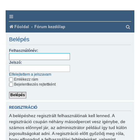
K
Főoldal
Fórum kezdőlap
e
Belépés
r
Felhasználónév:
e
s
Jelszó:
é
Elfelejtettem a jelszavam
s
Emlékezz rám
Bejelentkezés rejtettként
REGISZTRÁCIÓ
A belépéshez regisztrált felhasználónak kell lenned. A
regisztráció csupán néhány másodpercet vesz igénybe, de
számos előnnyel jár, az adminisztrátor például így tud külön
jogosultságokat adni. A regisztráció előtt győződj meg róla,
hogy elfogadod a felhasználási feltételeinket, valamint