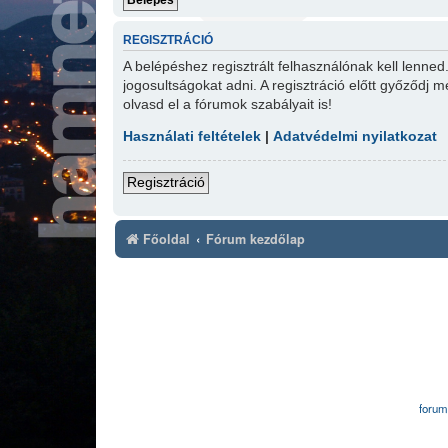
REGISZTRÁCIÓ
A belépéshez regisztrált felhasználónak kell lenne
jogosultságokat adni. A regisztráció előtt győződj m
olvasd el a fórumok szabályait is!
Használati feltételek
|
Adatvédelmi nyilatkozat
Regisztráció
Főoldal
Fórum kezdőlap
forum