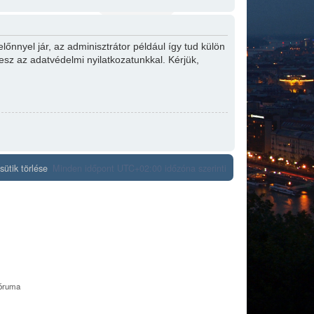
őnnyel jár, az adminisztrátor például így tud külön
tesz az adatvédelmi nyilatkozatunkkal. Kérjük,
ütik törlése
Minden időpont
UTC+02:00
időzóna szerinti
fóruma