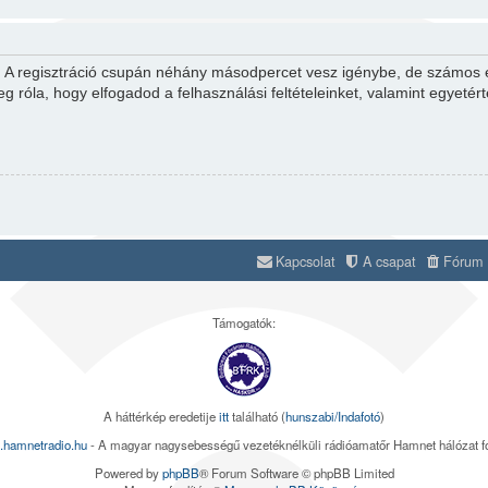
d. A regisztráció csupán néhány másodpercet vesz igénybe, de számos el
eg róla, hogy elfogadod a felhasználási feltételeinket, valamint egyetér
Kapcsolat
A csapat
Fórum s
Támogatók:
A háttérkép eredetije
itt
található (
hunszabi/Indafotó
)
.hamnetradio.hu
- A magyar nagysebességű vezetéknélküli rádióamatőr Hamnet hálózat 
Powered by
phpBB
® Forum Software © phpBB Limited