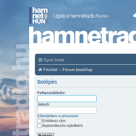
Gyors linkek
Főoldal
Fórum kezdőlap
Belépés
Felhasználónév:
Jelszó:
Elfelejtettem a jelszavam
Emlékezz rám
Bejelentkezés rejtettként