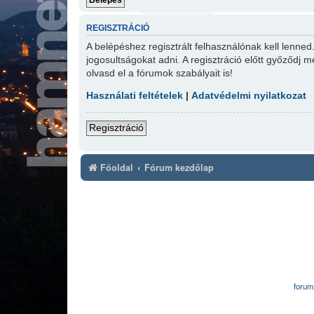
REGISZTRÁCIÓ
A belépéshez regisztrált felhasználónak kell lenne
jogosultságokat adni. A regisztráció előtt győződj m
olvasd el a fórumok szabályait is!
Használati feltételek
|
Adatvédelmi nyilatkozat
Regisztráció
Főoldal
Fórum kezdőlap
forum