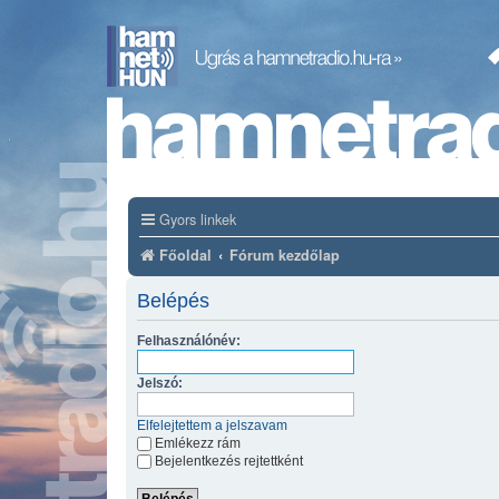
Gyors linkek
Főoldal
Fórum kezdőlap
Belépés
Felhasználónév:
Jelszó:
Elfelejtettem a jelszavam
Emlékezz rám
Bejelentkezés rejtettként