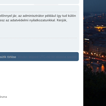
őnnyel jár, az adminisztrátor például így tud külön
tesz az adatvédelmi nyilatkozatunkkal. Kérjük,
ütik törlése
Minden időpont
UTC+02:00
időzóna szerinti
fóruma