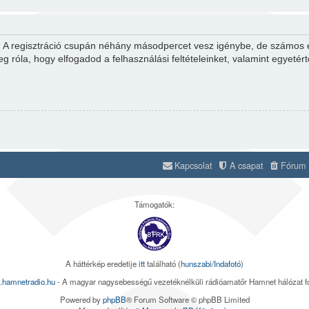
d. A regisztráció csupán néhány másodpercet vesz igénybe, de számos el
eg róla, hogy elfogadod a felhasználási feltételeinket, valamint egyetér
Kapcsolat
A csapat
Fórum s
Támogatók:
A háttérkép eredetije
itt
található (
hunszabi/Indafotó
)
.hamnetradio.hu
- A magyar nagysebességű vezetéknélküli rádióamatőr Hamnet hálózat 
Powered by
phpBB
® Forum Software © phpBB Limited