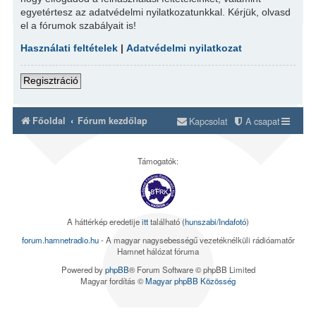
egyetértesz az adatvédelmi nyilatkozatunkkal. Kérjük, olvasd
el a fórumok szabályait is!
Használati feltételek
|
Adatvédelmi nyilatkozat
Regisztráció
Főoldal
Fórum kezdőlap
Kapcsolat
A csapat
Támogatók:
A háttérkép eredetije
itt
található (
hunszabi/Indafotó
)
forum.hamnetradio.hu
- A magyar nagysebességű vezetéknélküli rádióamatőr
Hamnet hálózat fóruma
Powered by
phpBB
® Forum Software © phpBB Limited
Magyar fordítás ©
Magyar phpBB Közösség