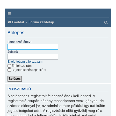
K
Főoldal
Fórum kezdőlap
e
Belépés
r
Felhasználónév:
e
s
Jelszó:
é
Elfelejtettem a jelszavam
s
Emlékezz rám
Bejelentkezés rejtettként
REGISZTRÁCIÓ
A belépéshez regisztrált felhasználónak kell lenned. A
regisztráció csupán néhány másodpercet vesz igénybe, de
számos előnnyel jár, az adminisztrátor például így tud külön
jogosultságokat adni. A regisztráció előtt győződj meg róla,
hogy elfogadod a felhasználási feltételeinket, valamint