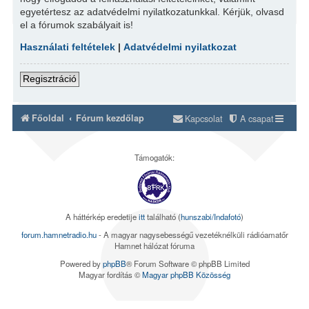
egyetértesz az adatvédelmi nyilatkozatunkkal. Kérjük, olvasd
el a fórumok szabályait is!
Használati feltételek
|
Adatvédelmi nyilatkozat
Regisztráció
Főoldal
Fórum kezdőlap
Kapcsolat
A csapat
Támogatók:
A háttérkép eredetije
itt
található (
hunszabi/Indafotó
)
forum.hamnetradio.hu
- A magyar nagysebességű vezetéknélküli rádióamatőr
Hamnet hálózat fóruma
Powered by
phpBB
® Forum Software © phpBB Limited
Magyar fordítás ©
Magyar phpBB Közösség