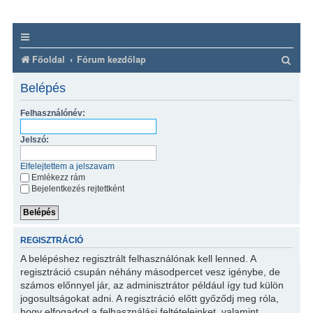
K
Főoldal
Fórum kezdőlap
e
Belépés
r
Felhasználónév:
e
s
Jelszó:
é
Elfelejtettem a jelszavam
s
Emlékezz rám
Bejelentkezés rejtettként
REGISZTRÁCIÓ
A belépéshez regisztrált felhasználónak kell lenned. A
regisztráció csupán néhány másodpercet vesz igénybe, de
számos előnnyel jár, az adminisztrátor például így tud külön
jogosultságokat adni. A regisztráció előtt győződj meg róla,
hogy elfogadod a felhasználási feltételeinket, valamint