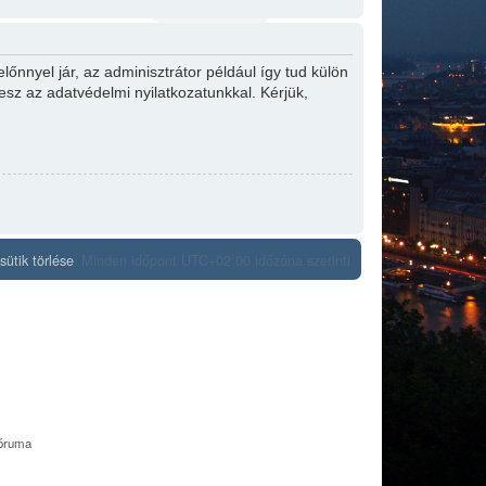
őnnyel jár, az adminisztrátor például így tud külön
tesz az adatvédelmi nyilatkozatunkkal. Kérjük,
ütik törlése
Minden időpont
UTC+02:00
időzóna szerinti
fóruma