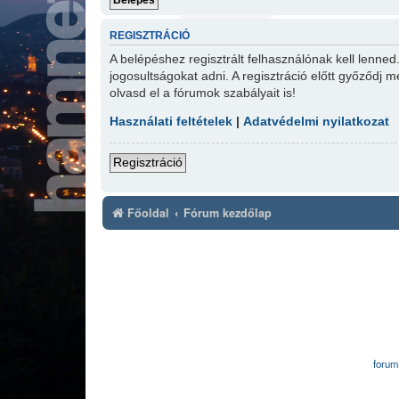
REGISZTRÁCIÓ
A belépéshez regisztrált felhasználónak kell lenne
jogosultságokat adni. A regisztráció előtt győződj m
olvasd el a fórumok szabályait is!
Használati feltételek
|
Adatvédelmi nyilatkozat
Regisztráció
Főoldal
Fórum kezdőlap
forum