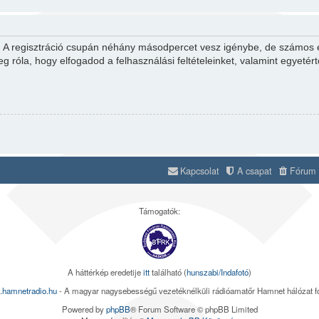
d. A regisztráció csupán néhány másodpercet vesz igénybe, de számos el
eg róla, hogy elfogadod a felhasználási feltételeinket, valamint egyetér
Kapcsolat
A csapat
Fórum s
Támogatók:
A háttérkép eredetije
itt
található (
hunszabi/Indafotó
)
.hamnetradio.hu
- A magyar nagysebességű vezetéknélküli rádióamatőr Hamnet hálózat 
Powered by
phpBB
® Forum Software © phpBB Limited