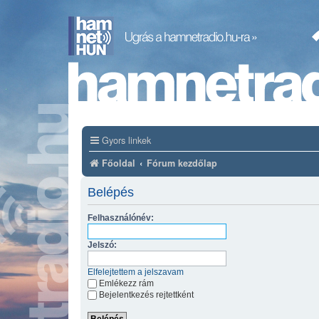
Gyors linkek
Főoldal
Fórum kezdőlap
Belépés
Felhasználónév:
Jelszó:
Elfelejtettem a jelszavam
Emlékezz rám
Bejelentkezés rejtettként