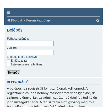
K
Főoldal
Fórum kezdőlap
e
Belépés
r
Felhasználónév:
e
s
Jelszó:
é
Elfelejtettem a jelszavam
s
Emlékezz rám
Bejelentkezés rejtettként
REGISZTRÁCIÓ
A belépéshez regisztrált felhasználónak kell lenned. A
regisztráció csupán néhány másodpercet vesz igénybe, de
számos előnnyel jár, az adminisztrátor például így tud külön
jogosultságokat adni. A regisztráció előtt győződj meg róla,
hogy elfogadod a felhasználási feltételeinket, valamint