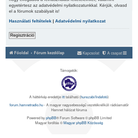
egyetértesz az adatvédelmi nyilatkozatunkkal. Kérjük, olvasd
el a fórumok szabályait is!
Használati feltételek
|
Adatvédelmi nyilatkozat
Regisztráció
Főoldal
Fórum kezdőlap
Kapcsolat
A csapat
Támogatók:
A háttérkép eredetije
itt
található (
hunszabi/Indafotó
)
forum.hamnetradio.hu
- A magyar nagysebességű vezetéknélküli rádióamatőr
Hamnet hálózat fóruma
Powered by
phpBB
® Forum Software © phpBB Limited
Magyar fordítás ©
Magyar phpBB Közösség