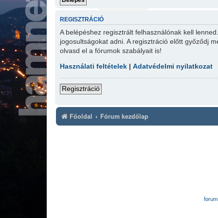
REGISZTRÁCIÓ
A belépéshez regisztrált felhasználónak kell lenne
jogosultságokat adni. A regisztráció előtt győződj m
olvasd el a fórumok szabályait is!
Használati feltételek
|
Adatvédelmi nyilatkozat
Regisztráció
Főoldal
Fórum kezdőlap
forum