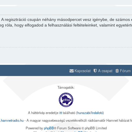
d. A regisztráció csupán néhány másodpercet vesz igénybe, de számos el
eg róla, hogy elfogadod a felhasználási feltételeinket, valamint egyetér
Kapcsolat
A csapat
Fórum s
Támogatók:
A háttérkép eredetije
itt
található (
hunszabi/Indafotó
)
.hamnetradio.hu
- A magyar nagysebességű vezetéknélküli rádióamatőr Hamnet hálózat 
Powered by
phpBB
® Forum Software © phpBB Limited