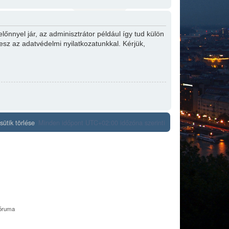
őnnyel jár, az adminisztrátor például így tud külön
tesz az adatvédelmi nyilatkozatunkkal. Kérjük,
ütik törlése
Minden időpont
UTC+02:00
időzóna szerinti
fóruma