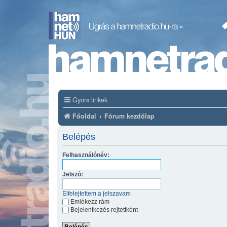
Gyors linkek
Főoldal
Fórum kezdőlap
Belépés
Felhasználónév:
Jelszó:
Elfelejtettem a jelszavam
Emlékezz rám
Bejelentkezés rejtettként