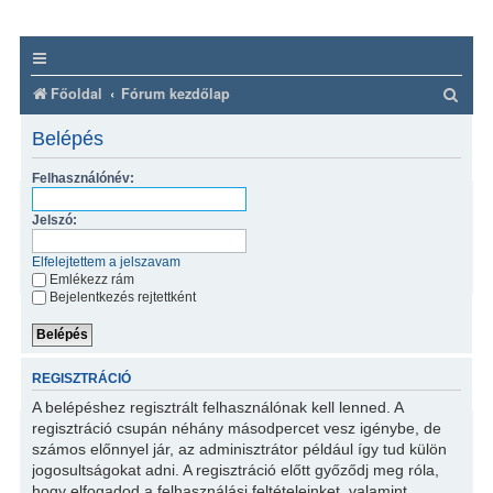
K
Főoldal
Fórum kezdőlap
e
Belépés
r
Felhasználónév:
e
s
Jelszó:
é
Elfelejtettem a jelszavam
s
Emlékezz rám
Bejelentkezés rejtettként
REGISZTRÁCIÓ
A belépéshez regisztrált felhasználónak kell lenned. A
regisztráció csupán néhány másodpercet vesz igénybe, de
számos előnnyel jár, az adminisztrátor például így tud külön
jogosultságokat adni. A regisztráció előtt győződj meg róla,
hogy elfogadod a felhasználási feltételeinket, valamint