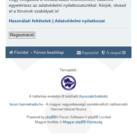
egyetértesz az adatvédelmi nyilatkozatunkkal. Kérjük, olvasd
el a fórumok szabályait is!
Használati feltételek
|
Adatvédelmi nyilatkozat
Regisztráció
Főoldal
Fórum kezdőlap
Kapcsolat
A csapat
Támogatók:
A háttérkép eredetije
itt
található (
hunszabi/Indafotó
)
forum.hamnetradio.hu
- A magyar nagysebességű vezetéknélküli rádióamatőr
Hamnet hálózat fóruma
Powered by
phpBB
® Forum Software © phpBB Limited
Magyar fordítás ©
Magyar phpBB Közösség