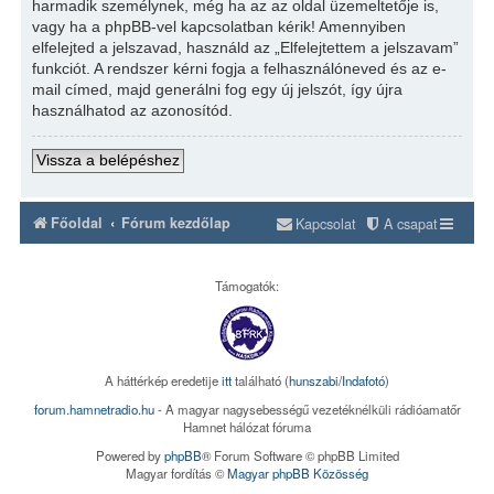
harmadik személynek, még ha az az oldal üzemeltetője is,
vagy ha a phpBB-vel kapcsolatban kérik! Amennyiben
elfelejted a jelszavad, használd az „Elfelejtettem a jelszavam”
funkciót. A rendszer kérni fogja a felhasználóneved és az e-
mail címed, majd generálni fog egy új jelszót, így újra
használhatod az azonosítód.
Vissza a belépéshez
Főoldal
Fórum kezdőlap
Kapcsolat
A csapat
Támogatók:
A háttérkép eredetije
itt
található (
hunszabi/Indafotó
)
forum.hamnetradio.hu
- A magyar nagysebességű vezetéknélküli rádióamatőr
Hamnet hálózat fóruma
Powered by
phpBB
® Forum Software © phpBB Limited
Magyar fordítás ©
Magyar phpBB Közösség