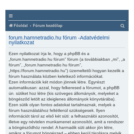
K
Főoldal
Fórum kezdőlap
e
forum.hamnetradio.hu fórum -Adatvédelmi
r
nyilatkozat
e
Ezen nyilatkozat írja le, hogy a phpBB és a
s
„forum.hamnetradio.hu fórum” fórum (a továbbiakban „mi”, „a
fórum”, „forum.hamnetradio.hu fórum”,
é
„https://forum.hamnetradio.hu”) üzemeltetői hogyan kezelik a
s
fórum használata közben keletkező információkat.
Ezen információk két módon jönnek létre. Egyrészt
automatikusan: azzal, hogy felkeresed a fórumot, a phpBB
ún. sütiket hoz létre (kis szöveges állományok, melyeket a
böngésződ letölt az ideiglenes állományok könyvtárába).
Ezen sütik olyan fontos adatokat tartalmaznak, melyek a
fórum használatához feltétlenül szükségesek. Ilyen
információt tárol az első két süti: a felhasználói azonosítót,
illetve egy névtelen munkamenet azonosítót, amit a rendszer
a böngésződhöz rendel. A harmadik süti akkor jön létre,
amikor a fórumot böngészed – ebben kerül tárolásra melyik