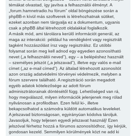
témákat olvastad, így javítva a felhasználói élményt. A
„forum.hamnetradio.hu fórum” oldal böngészése során a
phpBB-n kívül más szoftverek is létrehozhatnak sütiket,
ezeket azonban nem tárgyalja ez a dokumentum, ugyanis
csak a phpBB által létrehozott oldalakkal foglalkozik.
A másik mód, ami tárolásra kerülő információt generál, az
maga az interakció: például ha vendégként vagy regisztrált
tagként hozzászólást írsz vagy regisztrálsz. Ez utóbbi
folyamat során meg kell adnod egy egyedien azonosítható
nevet („a felhasználói neved”), egy – a belépéshez használt
– személyes jelszót („a jelszavad”), illetve egy valós e-mail
címet („az e-mail címed”). Az általad létrehozott azonosítót
azon ország adatvédelmi törvényei védelmezik, melyben a
fórum szervere található. A regisztráció során megadott
egyéb adatok kötelezősége az adott fórum
adminisztrátorainak döntésétől függ. Lehetőséged van rá,
hogy megválaszd, milyen információk jelenjenek meg rólad
nyilvánosan a profilodban. Ezen felül ki-, illetve
bekapcsolhatod a számodra küldött automatikus leveleket.
A jelszavad biztonságosan, egyirányúan kódolva tároljuk.
Javasoljuk, hogy teljesen egyedi jelszavat használj! Ezen
jelszóval férhetsz hozzá a fórumos azonosítódhoz, így kérjük,
gondosan kezeld. Semmilyen körülmények közt ne add ki