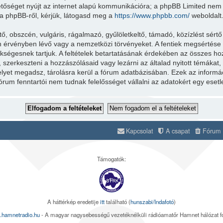
etőséget nyújt az internet alapú kommunikációra; a phpBB Limited nem fe
a phpBB-ről, kérjük, látogasd meg a
https://www.phpbb.com/
weboldalt
 obszcén, vulgáris, rágalmazó, gyűlöletkeltő, támadó, közízlést sértő
 érvényben lévő vagy a nemzetközi törvényeket. A fentiek megsértése a
zükségesnek tartjuk. A feltételek betartatásának érdekében az összes ho
i, szerkeszteni a hozzászólásaid vagy lezárni az általad nyitott témáka
melyet megadsz, tárolásra kerül a fórum adatbázisában. Ezek az infor
órum fenntartói nem tudnak felelősséget vállalni az adatokért egy ese
Kapcsolat
A csapat
Fórum s
Támogatók:
A háttérkép eredetije
itt
található (
hunszabi/Indafotó
)
.hamnetradio.hu
- A magyar nagysebességű vezetéknélküli rádióamatőr Hamnet hálózat 