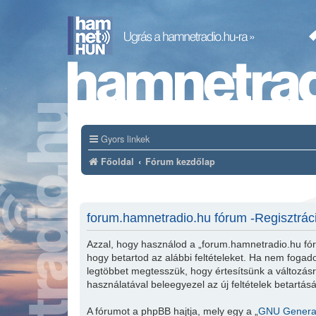
Gyors linkek
Főoldal
Fórum kezdőlap
forum.hamnetradio.hu fórum -Regisztrác
Azzal, hogy használod a „forum.hamnetradio.hu fór
hogy betartod az alábbi feltételeket. Ha nem fogadod
legtöbbet megtesszük, hogy értesítsünk a változásró
használatával beleegyezel az új feltételek betartás
A fórumot a phpBB hajtja, mely egy a „
GNU General