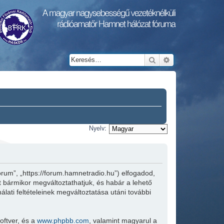
Keresés
Részletes keresés
Nyelv:
rum”, „https://forum.hamnetradio.hu”) elfogadod,
ket bármikor megváltoztathatjuk, és habár a lehető
lati feltételeinek megváltoztatása utáni további
oftver, és a
www.phpbb.com
, valamint magyarul a