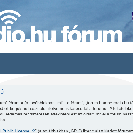
ió
um” fórumot (a továbbiakban „mi”, „a fórum”, „forum.hamnetradio.hu fó
 el, kérjük ne használd, illetve ne is keresd fel a fórumot. A feltétele
l, érdemes rendszeresen áttekinteni ezt az oldalt, mivel a fórum haszná
ába.
 Public License v2
” (a továbbiakban „GPL”) licenc alatt kiadott fórumsz