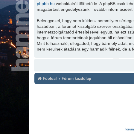
phpbb.hu
weboldalról tölthető le. A phpBB csak leh
magatartást engedélyezünk. További információért 
Beleegyezel, hogy nem küldesz semmilyen sértegető,
hazádban, a fórumot kiszolgáló szerver országában
internetszolgáltatód értesítésével együtt, ha ezt s
hogy a fórum fenntartóinak jogukban áll eltávolítan
Mint felhasználó, elfogadod, hogy bármely adat, 
nem kerülnek átadásra egy harmadik félnek, de a f
Főoldal
Fórum kezdőlap
forum