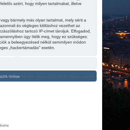
lelős azért, hogy milyen tartalmakat, illetve
.
 vagy bármely más olyan tartalmat, mely sérti a
zonnali és végleges kitiltáshoz vezethet az
zzászóláshoz tartozó IP-címet tároljuk. Elfogadod,
t, amennyiben úgy ítélik meg, hogy ez szükséges.
mációk a beleegyezésed nélkül semmilyen módon
tleges „hackertámadás” esetén.
ütik törlése
Minden időpont
UTC+02:00
időzóna szerinti
fóruma