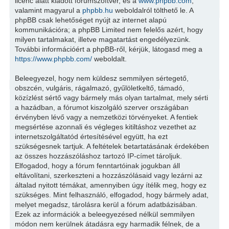
licenc alatt kiadott fórumszoftver, és a
www.phpbb.com
,
valamint magyarul a
phpbb.hu
weboldalról tölthető le. A
phpBB csak lehetőséget nyújt az internet alapú
kommunikációra; a phpBB Limited nem felelős azért, hogy
milyen tartalmakat, illetve magatartást engedélyezünk.
További információért a phpBB-ről, kérjük, látogasd meg a
https://www.phpbb.com/
weboldalt.
Beleegyezel, hogy nem küldesz semmilyen sértegető,
obszcén, vulgáris, rágalmazó, gyűlöletkeltő, támadó,
közízlést sértő vagy bármely más olyan tartalmat, mely sérti
a hazádban, a fórumot kiszolgáló szerver országában
érvényben lévő vagy a nemzetközi törvényeket. A fentiek
megsértése azonnali és végleges kitiltáshoz vezethet az
internetszolgáltatód értesítésével együtt, ha ezt
szükségesnek tartjuk. A feltételek betartatásának érdekében
az összes hozzászóláshoz tartozó IP-címet tároljuk.
Elfogadod, hogy a fórum fenntartóinak jogukban áll
eltávolítani, szerkeszteni a hozzászólásaid vagy lezárni az
általad nyitott témákat, amennyiben úgy ítélik meg, hogy ez
szükséges. Mint felhasználó, elfogadod, hogy bármely adat,
melyet megadsz, tárolásra kerül a fórum adatbázisában.
Ezek az információk a beleegyezésed nélkül semmilyen
módon nem kerülnek átadásra egy harmadik félnek, de a