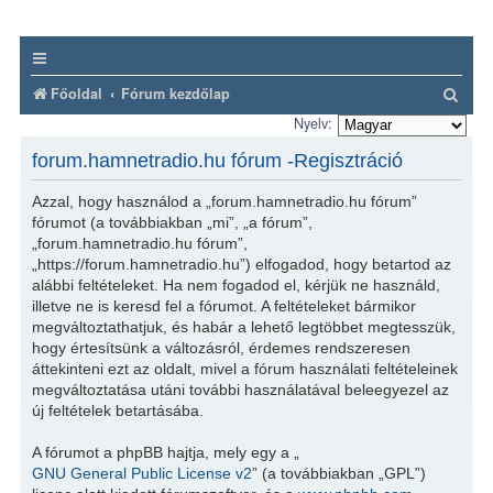
K
Főoldal
Fórum kezdőlap
e
Nyelv:
r
forum.hamnetradio.hu fórum -Regisztráció
e
Azzal, hogy használod a „forum.hamnetradio.hu fórum”
s
fórumot (a továbbiakban „mi”, „a fórum”,
é
„forum.hamnetradio.hu fórum”,
„https://forum.hamnetradio.hu”) elfogadod, hogy betartod az
s
alábbi feltételeket. Ha nem fogadod el, kérjük ne használd,
illetve ne is keresd fel a fórumot. A feltételeket bármikor
megváltoztathatjuk, és habár a lehető legtöbbet megtesszük,
hogy értesítsünk a változásról, érdemes rendszeresen
áttekinteni ezt az oldalt, mivel a fórum használati feltételeinek
megváltoztatása utáni további használatával beleegyezel az
új feltételek betartásába.
A fórumot a phpBB hajtja, mely egy a „
GNU General Public License v2
” (a továbbiakban „GPL”)