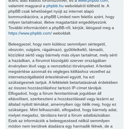
licenc alatt kiadott fórumszoftver, és a
www.phpbb.com
,
valamint magyarul a
phpbb.hu
weboldalról tölthető le. A
phpBB csak lehetőséget nyújt az internet alapú
kommunikációra; a phpBB Limited nem felelős azért, hogy
milyen tartalmakat, illetve magatartást engedélyezünk.
További információért a phpBB-ről, kérjük, látogasd meg a
https://www.phpbb.com/
weboldalt.
Beleegyezel, hogy nem küldesz semmilyen sértegető,
obszcén, vulgáris, rágalmazó, gyűlöletkeltő, támadó,
közízlést sértő vagy bármely más olyan tartalmat, mely sérti
a hazádban, a fórumot kiszolgáló szerver országában
érvényben lévő vagy a nemzetközi törvényeket. A fentiek
megsértése azonnali és végleges kitiltáshoz vezethet az
internetszolgáltatód értesítésével együtt, ha ezt
szükségesnek tartjuk. A feltételek betartatásának érdekében
az összes hozzászóláshoz tartozó IP-címet tároljuk.
Elfogadod, hogy a fórum fenntartóinak jogukban áll
eltávolítani, szerkeszteni a hozzászólásaid vagy lezárni az
általad nyitott témákat, amennyiben úgy ítélik meg, hogy ez
szükséges. Mint felhasználó, elfogadod, hogy bármely adat,
melyet megadsz, tárolásra kerül a fórum adatbázisában.
Ezek az információk a beleegyezésed nélkül semmilyen
módon nem kerülnek átadásra egy harmadik félnek, de a