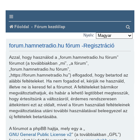
K
Főoldal
Fórum kezdőlap
e
Nyelv:
r
forum.hamnetradio.hu fórum -Regisztráció
e
Azzal, hogy használod a „forum.hamnetradio.hu fórum”
s
fórumot (a továbbiakban „mi”, „a fórum”,
é
„forum.hamnetradio.hu fórum”,
„https://forum.hamnetradio.hu”) elfogadod, hogy betartod az
s
alábbi feltételeket. Ha nem fogadod el, kérjük ne használd,
illetve ne is keresd fel a fórumot. A feltételeket bármikor
megváltoztathatjuk, és habár a lehető legtöbbet megtesszük,
hogy értesítsünk a változásról, érdemes rendszeresen
áttekinteni ezt az oldalt, mivel a fórum használati feltételeinek
megváltoztatása utáni további használatával beleegyezel az
új feltételek betartásába.
A fórumot a phpBB hajtja, mely egy a „
GNU General Public License v2
” (a továbbiakban „GPL”)