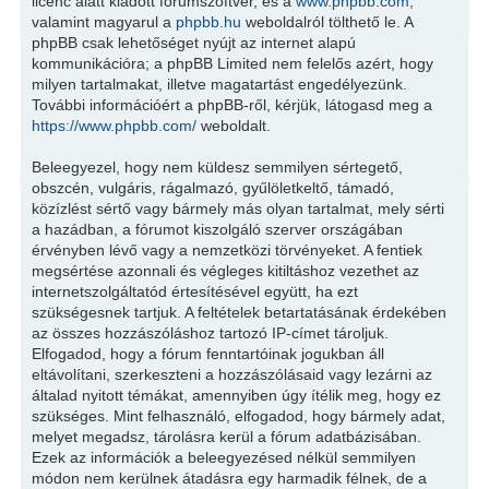
licenc alatt kiadott fórumszoftver, és a
www.phpbb.com
,
valamint magyarul a
phpbb.hu
weboldalról tölthető le. A
phpBB csak lehetőséget nyújt az internet alapú
kommunikációra; a phpBB Limited nem felelős azért, hogy
milyen tartalmakat, illetve magatartást engedélyezünk.
További információért a phpBB-ről, kérjük, látogasd meg a
https://www.phpbb.com/
weboldalt.
Beleegyezel, hogy nem küldesz semmilyen sértegető,
obszcén, vulgáris, rágalmazó, gyűlöletkeltő, támadó,
közízlést sértő vagy bármely más olyan tartalmat, mely sérti
a hazádban, a fórumot kiszolgáló szerver országában
érvényben lévő vagy a nemzetközi törvényeket. A fentiek
megsértése azonnali és végleges kitiltáshoz vezethet az
internetszolgáltatód értesítésével együtt, ha ezt
szükségesnek tartjuk. A feltételek betartatásának érdekében
az összes hozzászóláshoz tartozó IP-címet tároljuk.
Elfogadod, hogy a fórum fenntartóinak jogukban áll
eltávolítani, szerkeszteni a hozzászólásaid vagy lezárni az
általad nyitott témákat, amennyiben úgy ítélik meg, hogy ez
szükséges. Mint felhasználó, elfogadod, hogy bármely adat,
melyet megadsz, tárolásra kerül a fórum adatbázisában.
Ezek az információk a beleegyezésed nélkül semmilyen
módon nem kerülnek átadásra egy harmadik félnek, de a