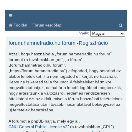
K
Főoldal
Fórum kezdőlap
e
Nyelv:
r
forum.hamnetradio.hu fórum -Regisztráció
e
Azzal, hogy használod a „forum.hamnetradio.hu fórum”
s
fórumot (a továbbiakban „mi”, „a fórum”,
é
„forum.hamnetradio.hu fórum”,
„https://forum.hamnetradio.hu”) elfogadod, hogy betartod az
s
alábbi feltételeket. Ha nem fogadod el, kérjük ne használd,
illetve ne is keresd fel a fórumot. A feltételeket bármikor
megváltoztathatjuk, és habár a lehető legtöbbet megtesszük,
hogy értesítsünk a változásról, érdemes rendszeresen
áttekinteni ezt az oldalt, mivel a fórum használati feltételeinek
megváltoztatása utáni további használatával beleegyezel az
új feltételek betartásába.
A fórumot a phpBB hajtja, mely egy a „
GNU General Public License v2
” (a továbbiakban „GPL”)