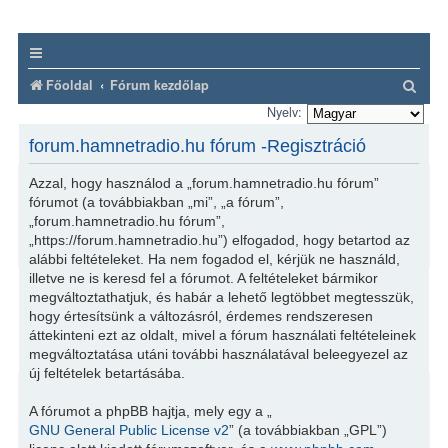
K
Főoldal
Fórum kezdőlap
e
Nyelv:
r
forum.hamnetradio.hu fórum -Regisztráció
e
Azzal, hogy használod a „forum.hamnetradio.hu fórum”
s
fórumot (a továbbiakban „mi”, „a fórum”,
é
„forum.hamnetradio.hu fórum”,
„https://forum.hamnetradio.hu”) elfogadod, hogy betartod az
s
alábbi feltételeket. Ha nem fogadod el, kérjük ne használd,
illetve ne is keresd fel a fórumot. A feltételeket bármikor
megváltoztathatjuk, és habár a lehető legtöbbet megtesszük,
hogy értesítsünk a változásról, érdemes rendszeresen
áttekinteni ezt az oldalt, mivel a fórum használati feltételeinek
megváltoztatása utáni további használatával beleegyezel az
új feltételek betartásába.
A fórumot a phpBB hajtja, mely egy a „
GNU General Public License v2
” (a továbbiakban „GPL”)