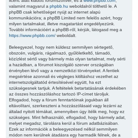
licenc alatt kiadott fórumszoftver, és a
www.phpbb.com
,
valamint magyarul a
phpbb.hu
weboldalról tölthető le. A
phpBB csak lehetőséget nyújt az internet alapú
kommunikációra; a phpBB Limited nem felelős azért, hogy
milyen tartalmakat, illetve magatartást engedélyezünk.
További információért a phpBB-ről, kérjük, látogasd meg a
https://www.phpbb.com/
weboldalt.
Beleegyezel, hogy nem küldesz semmilyen sértegető,
obszcén, vulgáris, rágalmazó, gyűlöletkeltő, támadó,
közízlést sértő vagy bármely más olyan tartalmat, mely sérti
a hazádban, a fórumot kiszolgáló szerver országában
érvényben lévő vagy a nemzetközi törvényeket. A fentiek
megsértése azonnali és végleges kitiltáshoz vezethet az
internetszolgáltatód értesítésével együtt, ha ezt
szükségesnek tartjuk. A feltételek betartatásának érdekében
az összes hozzászóláshoz tartozó IP-címet tároljuk.
Elfogadod, hogy a fórum fenntartóinak jogukban áll
eltávolítani, szerkeszteni a hozzászólásaid vagy lezárni az
általad nyitott témákat, amennyiben úgy ítélik meg, hogy ez
szükséges. Mint felhasználó, elfogadod, hogy bármely adat,
melyet megadsz, tárolásra kerül a fórum adatbázisában.
Ezek az információk a beleegyezésed nélkül semmilyen
módon nem kerülnek átadásra egy harmadik félnek, de a