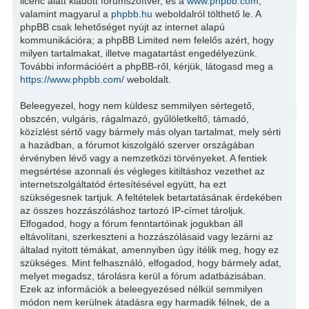
licenc alatt kiadott fórumszoftver, és a
www.phpbb.com
,
valamint magyarul a
phpbb.hu
weboldalról tölthető le. A
phpBB csak lehetőséget nyújt az internet alapú
kommunikációra; a phpBB Limited nem felelős azért, hogy
milyen tartalmakat, illetve magatartást engedélyezünk.
További információért a phpBB-ről, kérjük, látogasd meg a
https://www.phpbb.com/
weboldalt.
Beleegyezel, hogy nem küldesz semmilyen sértegető,
obszcén, vulgáris, rágalmazó, gyűlöletkeltő, támadó,
közízlést sértő vagy bármely más olyan tartalmat, mely sérti
a hazádban, a fórumot kiszolgáló szerver országában
érvényben lévő vagy a nemzetközi törvényeket. A fentiek
megsértése azonnali és végleges kitiltáshoz vezethet az
internetszolgáltatód értesítésével együtt, ha ezt
szükségesnek tartjuk. A feltételek betartatásának érdekében
az összes hozzászóláshoz tartozó IP-címet tároljuk.
Elfogadod, hogy a fórum fenntartóinak jogukban áll
eltávolítani, szerkeszteni a hozzászólásaid vagy lezárni az
általad nyitott témákat, amennyiben úgy ítélik meg, hogy ez
szükséges. Mint felhasználó, elfogadod, hogy bármely adat,
melyet megadsz, tárolásra kerül a fórum adatbázisában.
Ezek az információk a beleegyezésed nélkül semmilyen
módon nem kerülnek átadásra egy harmadik félnek, de a