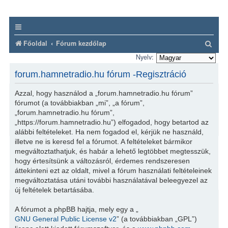
K
Főoldal
Fórum kezdőlap
e
Nyelv:
r
forum.hamnetradio.hu fórum -Regisztráció
e
Azzal, hogy használod a „forum.hamnetradio.hu fórum”
s
fórumot (a továbbiakban „mi”, „a fórum”,
é
„forum.hamnetradio.hu fórum”,
„https://forum.hamnetradio.hu”) elfogadod, hogy betartod az
s
alábbi feltételeket. Ha nem fogadod el, kérjük ne használd,
illetve ne is keresd fel a fórumot. A feltételeket bármikor
megváltoztathatjuk, és habár a lehető legtöbbet megtesszük,
hogy értesítsünk a változásról, érdemes rendszeresen
áttekinteni ezt az oldalt, mivel a fórum használati feltételeinek
megváltoztatása utáni további használatával beleegyezel az
új feltételek betartásába.
A fórumot a phpBB hajtja, mely egy a „
GNU General Public License v2
” (a továbbiakban „GPL”)