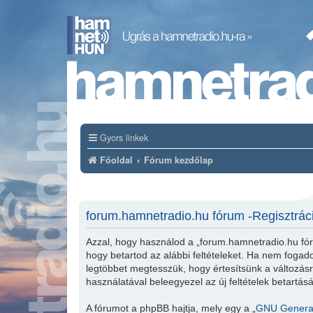
Gyors linkek
Főoldal
Fórum kezdőlap
forum.hamnetradio.hu fórum -Regisztrác
Azzal, hogy használod a „forum.hamnetradio.hu fór
hogy betartod az alábbi feltételeket. Ha nem fogadod
legtöbbet megtesszük, hogy értesítsünk a változásró
használatával beleegyezel az új feltételek betartás
A fórumot a phpBB hajtja, mely egy a „
GNU General