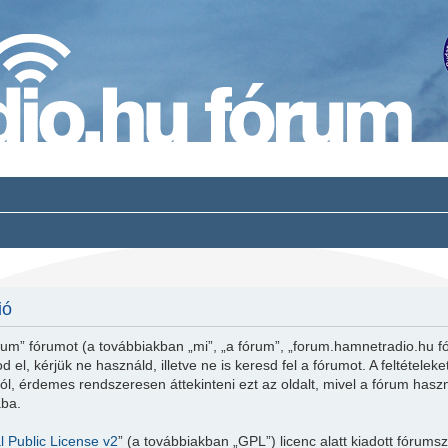
ió
um” fórumot (a továbbiakban „mi”, „a fórum”, „forum.hamnetradio.hu fó
 el, kérjük ne használd, illetve ne is keresd fel a fórumot. A feltétele
l, érdemes rendszeresen áttekinteni ezt az oldalt, mivel a fórum haszná
ába.
 Public License v2
” (a továbbiakban „GPL”) licenc alatt kiadott fórumsz