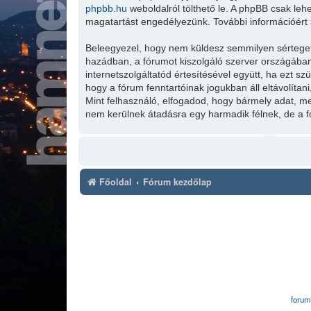
phpbb.hu
weboldalról tölthető le. A phpBB csak leh
magatartást engedélyezünk. További információért 
Beleegyezel, hogy nem küldesz semmilyen sértegető,
hazádban, a fórumot kiszolgáló szerver országában
internetszolgáltatód értesítésével együtt, ha ezt s
hogy a fórum fenntartóinak jogukban áll eltávolítan
Mint felhasználó, elfogadod, hogy bármely adat, 
nem kerülnek átadásra egy harmadik félnek, de a f
Főoldal
Fórum kezdőlap
forum