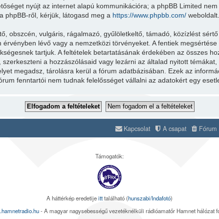
etőséget nyújt az internet alapú kommunikációra; a phpBB Limited nem fe
a phpBB-ről, kérjük, látogasd meg a
https://www.phpbb.com/
weboldalt
 obszcén, vulgáris, rágalmazó, gyűlöletkeltő, támadó, közízlést sértő
 érvényben lévő vagy a nemzetközi törvényeket. A fentiek megsértése a
zükségesnek tartjuk. A feltételek betartatásának érdekében az összes ho
i, szerkeszteni a hozzászólásaid vagy lezárni az általad nyitott témáka
melyet megadsz, tárolásra kerül a fórum adatbázisában. Ezek az infor
órum fenntartói nem tudnak felelősséget vállalni az adatokért egy ese
Kapcsolat
A csapat
Fórum s
Támogatók:
A háttérkép eredetije
itt
található (
hunszabi/Indafotó
)
.hamnetradio.hu
- A magyar nagysebességű vezetéknélküli rádióamatőr Hamnet hálózat 