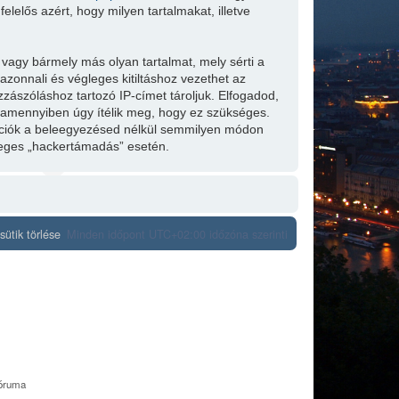
lelős azért, hogy milyen tartalmakat, illetve
.
 vagy bármely más olyan tartalmat, mely sérti a
zonnali és végleges kitiltáshoz vezethet az
zzászóláshoz tartozó IP-címet tároljuk. Elfogadod,
t, amennyiben úgy ítélik meg, hogy ez szükséges.
mációk a beleegyezésed nélkül semmilyen módon
tleges „hackertámadás” esetén.
ütik törlése
Minden időpont
UTC+02:00
időzóna szerinti
fóruma