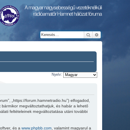
Keresés
Részletes keresés
Nyelv:
rum”, „https://forum.hamnetradio.hu”) elfogadod,
ket bármikor megváltoztathatjuk, és habár a lehető
lati feltételeinek megváltoztatása utáni további
oftver, és a
www.phpbb.com
, valamint magyarul a