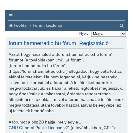
K
Főoldal
Fórum kezdőlap
e
Nyelv:
r
forum.hamnetradio.hu fórum -Regisztráció
e
Azzal, hogy használod a „forum.hamnetradio.hu fórum”
s
fórumot (a továbbiakban „mi”, „a fórum”,
é
„forum.hamnetradio.hu fórum”,
„https://forum.hamnetradio.hu”) elfogadod, hogy betartod az
s
alábbi feltételeket. Ha nem fogadod el, kérjük ne használd,
illetve ne is keresd fel a fórumot. A feltételeket bármikor
megváltoztathatjuk, és habár a lehető legtöbbet megtesszük,
hogy értesítsünk a változásról, érdemes rendszeresen
áttekinteni ezt az oldalt, mivel a fórum használati feltételeinek
megváltoztatása utáni további használatával beleegyezel az
új feltételek betartásába.
A fórumot a phpBB hajtja, mely egy a „
GNU General Public License v2
” (a továbbiakban „GPL”)