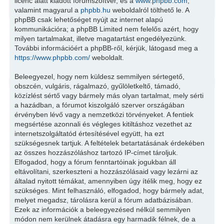
licenc alatt kiadott fórumszoftver, és a
www.phpbb.com
,
valamint magyarul a
phpbb.hu
weboldalról tölthető le. A
phpBB csak lehetőséget nyújt az internet alapú
kommunikációra; a phpBB Limited nem felelős azért, hogy
milyen tartalmakat, illetve magatartást engedélyezünk.
További információért a phpBB-ről, kérjük, látogasd meg a
https://www.phpbb.com/
weboldalt.
Beleegyezel, hogy nem küldesz semmilyen sértegető,
obszcén, vulgáris, rágalmazó, gyűlöletkeltő, támadó,
közízlést sértő vagy bármely más olyan tartalmat, mely sérti
a hazádban, a fórumot kiszolgáló szerver országában
érvényben lévő vagy a nemzetközi törvényeket. A fentiek
megsértése azonnali és végleges kitiltáshoz vezethet az
internetszolgáltatód értesítésével együtt, ha ezt
szükségesnek tartjuk. A feltételek betartatásának érdekében
az összes hozzászóláshoz tartozó IP-címet tároljuk.
Elfogadod, hogy a fórum fenntartóinak jogukban áll
eltávolítani, szerkeszteni a hozzászólásaid vagy lezárni az
általad nyitott témákat, amennyiben úgy ítélik meg, hogy ez
szükséges. Mint felhasználó, elfogadod, hogy bármely adat,
melyet megadsz, tárolásra kerül a fórum adatbázisában.
Ezek az információk a beleegyezésed nélkül semmilyen
módon nem kerülnek átadásra egy harmadik félnek, de a