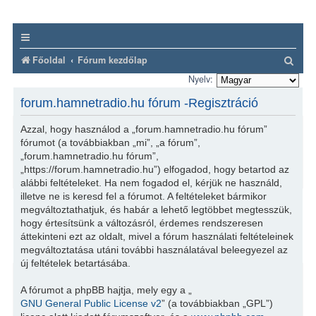
K
Főoldal
Fórum kezdőlap
e
Nyelv:
r
forum.hamnetradio.hu fórum -Regisztráció
e
Azzal, hogy használod a „forum.hamnetradio.hu fórum”
s
fórumot (a továbbiakban „mi”, „a fórum”,
é
„forum.hamnetradio.hu fórum”,
„https://forum.hamnetradio.hu”) elfogadod, hogy betartod az
s
alábbi feltételeket. Ha nem fogadod el, kérjük ne használd,
illetve ne is keresd fel a fórumot. A feltételeket bármikor
megváltoztathatjuk, és habár a lehető legtöbbet megtesszük,
hogy értesítsünk a változásról, érdemes rendszeresen
áttekinteni ezt az oldalt, mivel a fórum használati feltételeinek
megváltoztatása utáni további használatával beleegyezel az
új feltételek betartásába.
A fórumot a phpBB hajtja, mely egy a „
GNU General Public License v2
” (a továbbiakban „GPL”)