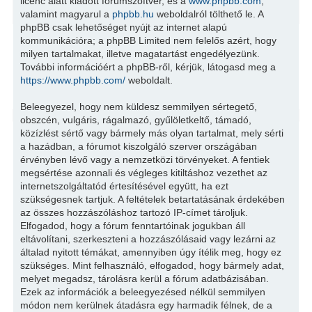
licenc alatt kiadott fórumszoftver, és a
www.phpbb.com
,
valamint magyarul a
phpbb.hu
weboldalról tölthető le. A
phpBB csak lehetőséget nyújt az internet alapú
kommunikációra; a phpBB Limited nem felelős azért, hogy
milyen tartalmakat, illetve magatartást engedélyezünk.
További információért a phpBB-ről, kérjük, látogasd meg a
https://www.phpbb.com/
weboldalt.
Beleegyezel, hogy nem küldesz semmilyen sértegető,
obszcén, vulgáris, rágalmazó, gyűlöletkeltő, támadó,
közízlést sértő vagy bármely más olyan tartalmat, mely sérti
a hazádban, a fórumot kiszolgáló szerver országában
érvényben lévő vagy a nemzetközi törvényeket. A fentiek
megsértése azonnali és végleges kitiltáshoz vezethet az
internetszolgáltatód értesítésével együtt, ha ezt
szükségesnek tartjuk. A feltételek betartatásának érdekében
az összes hozzászóláshoz tartozó IP-címet tároljuk.
Elfogadod, hogy a fórum fenntartóinak jogukban áll
eltávolítani, szerkeszteni a hozzászólásaid vagy lezárni az
általad nyitott témákat, amennyiben úgy ítélik meg, hogy ez
szükséges. Mint felhasználó, elfogadod, hogy bármely adat,
melyet megadsz, tárolásra kerül a fórum adatbázisában.
Ezek az információk a beleegyezésed nélkül semmilyen
módon nem kerülnek átadásra egy harmadik félnek, de a