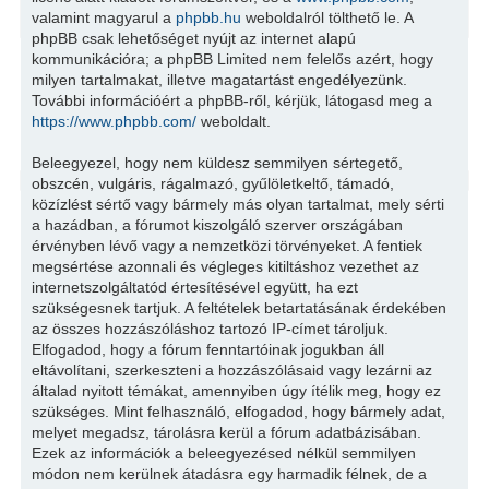
valamint magyarul a
phpbb.hu
weboldalról tölthető le. A
phpBB csak lehetőséget nyújt az internet alapú
kommunikációra; a phpBB Limited nem felelős azért, hogy
milyen tartalmakat, illetve magatartást engedélyezünk.
További információért a phpBB-ről, kérjük, látogasd meg a
https://www.phpbb.com/
weboldalt.
Beleegyezel, hogy nem küldesz semmilyen sértegető,
obszcén, vulgáris, rágalmazó, gyűlöletkeltő, támadó,
közízlést sértő vagy bármely más olyan tartalmat, mely sérti
a hazádban, a fórumot kiszolgáló szerver országában
érvényben lévő vagy a nemzetközi törvényeket. A fentiek
megsértése azonnali és végleges kitiltáshoz vezethet az
internetszolgáltatód értesítésével együtt, ha ezt
szükségesnek tartjuk. A feltételek betartatásának érdekében
az összes hozzászóláshoz tartozó IP-címet tároljuk.
Elfogadod, hogy a fórum fenntartóinak jogukban áll
eltávolítani, szerkeszteni a hozzászólásaid vagy lezárni az
általad nyitott témákat, amennyiben úgy ítélik meg, hogy ez
szükséges. Mint felhasználó, elfogadod, hogy bármely adat,
melyet megadsz, tárolásra kerül a fórum adatbázisában.
Ezek az információk a beleegyezésed nélkül semmilyen
módon nem kerülnek átadásra egy harmadik félnek, de a