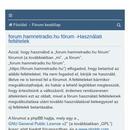
K
Főoldal
Fórum kezdőlap
e
forum.hamnetradio.hu fórum -Használati
r
feltételek
e
Azzal, hogy használod a „forum.hamnetradio.hu fórum”
s
fórumot (a továbbiakban „mi”, „a fórum”,
„forum.hamnetradio.hu fórum”,
é
„https://forum.hamnetradio.hu”) elfogadod, hogy betartod az
s
alábbi feltételeket. Ha nem fogadod el, kérjük ne használd,
illetve ne is keresd fel a fórumot. A feltételeket bármikor
megváltoztathatjuk, és habár a lehető legtöbbet megtesszük,
hogy értesítsünk a változásról, érdemes rendszeresen
áttekinteni ezt az oldalt, mivel a fórum használati feltételeinek
megváltoztatása utáni további használatával beleegyezel az
új feltételek betartásába.
A fórumot a phpBB hajtja, mely egy a „
GNU General Public License v2
” (a továbbiakban „GPL”)
licenc alatt kiadott fórumszoftver, és a
www.phpbb.com
,