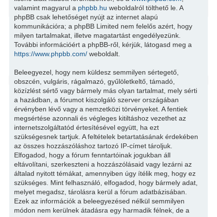
valamint magyarul a
phpbb.hu
weboldalról tölthető le. A
phpBB csak lehetőséget nyújt az internet alapú
kommunikációra; a phpBB Limited nem felelős azért, hogy
milyen tartalmakat, illetve magatartást engedélyezünk.
További információért a phpBB-ről, kérjük, látogasd meg a
https://www.phpbb.com/
weboldalt.
Beleegyezel, hogy nem küldesz semmilyen sértegető,
obszcén, vulgáris, rágalmazó, gyűlöletkeltő, támadó,
közízlést sértő vagy bármely más olyan tartalmat, mely sérti
a hazádban, a fórumot kiszolgáló szerver országában
érvényben lévő vagy a nemzetközi törvényeket. A fentiek
megsértése azonnali és végleges kitiltáshoz vezethet az
internetszolgáltatód értesítésével együtt, ha ezt
szükségesnek tartjuk. A feltételek betartatásának érdekében
az összes hozzászóláshoz tartozó IP-címet tároljuk.
Elfogadod, hogy a fórum fenntartóinak jogukban áll
eltávolítani, szerkeszteni a hozzászólásaid vagy lezárni az
általad nyitott témákat, amennyiben úgy ítélik meg, hogy ez
szükséges. Mint felhasználó, elfogadod, hogy bármely adat,
melyet megadsz, tárolásra kerül a fórum adatbázisában.
Ezek az információk a beleegyezésed nélkül semmilyen
módon nem kerülnek átadásra egy harmadik félnek, de a