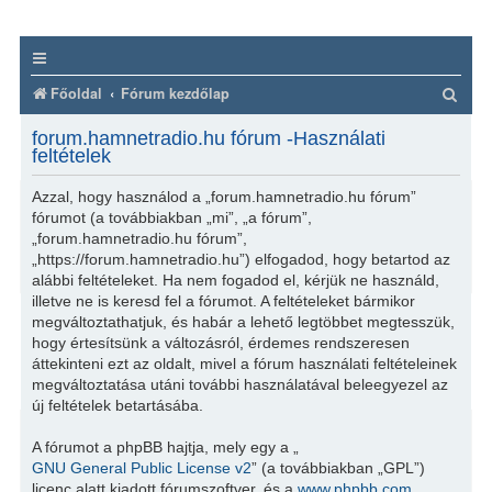
K
Főoldal
Fórum kezdőlap
e
forum.hamnetradio.hu fórum -Használati
r
feltételek
e
Azzal, hogy használod a „forum.hamnetradio.hu fórum”
s
fórumot (a továbbiakban „mi”, „a fórum”,
„forum.hamnetradio.hu fórum”,
é
„https://forum.hamnetradio.hu”) elfogadod, hogy betartod az
s
alábbi feltételeket. Ha nem fogadod el, kérjük ne használd,
illetve ne is keresd fel a fórumot. A feltételeket bármikor
megváltoztathatjuk, és habár a lehető legtöbbet megtesszük,
hogy értesítsünk a változásról, érdemes rendszeresen
áttekinteni ezt az oldalt, mivel a fórum használati feltételeinek
megváltoztatása utáni további használatával beleegyezel az
új feltételek betartásába.
A fórumot a phpBB hajtja, mely egy a „
GNU General Public License v2
” (a továbbiakban „GPL”)
licenc alatt kiadott fórumszoftver, és a
www.phpbb.com
,