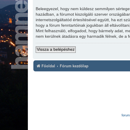
Beleegyezel, hogy nem küldesz semmilyen sértegető,
hazádban, a fórumot kiszolgáló szerver országában
internetszolgáltatód értesítésével együtt, ha ezt s
hogy a fórum fenntartóinak jogukban áll eltávolítan
Mint felhasználó, elfogadod, hogy bármely adat, 
nem kerülnek átadásra egy harmadik félnek, de a f
Vissza a belépéshez
Főoldal
Fórum kezdőlap
forum