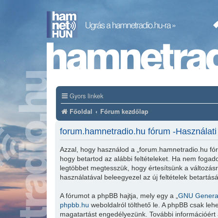
Gyors linkek
Főoldal
Fórum kezdőlap
forum.hamnetradio.hu fórum -Használati 
Azzal, hogy használod a „forum.hamnetradio.hu fór
hogy betartod az alábbi feltételeket. Ha nem fogadod
legtöbbet megtesszük, hogy értesítsünk a változásró
használatával beleegyezel az új feltételek betartás
A fórumot a phpBB hajtja, mely egy a „
GNU General
phpbb.hu
weboldalról tölthető le. A phpBB csak leh
magatartást engedélyezünk. További információért 