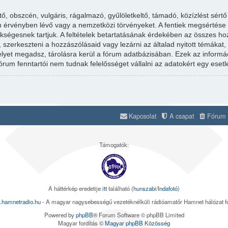
 obszcén, vulgáris, rágalmazó, gyűlöletkeltő, támadó, közízlést sértő
 érvényben lévő vagy a nemzetközi törvényeket. A fentiek megsértése a
zükségesnek tartjuk. A feltételek betartatásának érdekében az összes ho
i, szerkeszteni a hozzászólásaid vagy lezárni az általad nyitott témáka
melyet megadsz, tárolásra kerül a fórum adatbázisában. Ezek az infor
órum fenntartói nem tudnak felelősséget vállalni az adatokért egy ese
Kapcsolat
A csapat
Fórum s
Támogatók:
A háttérkép eredetije
itt
található (
hunszabi/Indafotó
)
.hamnetradio.hu
- A magyar nagysebességű vezetéknélküli rádióamatőr Hamnet hálózat 
Powered by
phpBB
® Forum Software © phpBB Limited
Magyar fordítás ©
Magyar phpBB Közösség