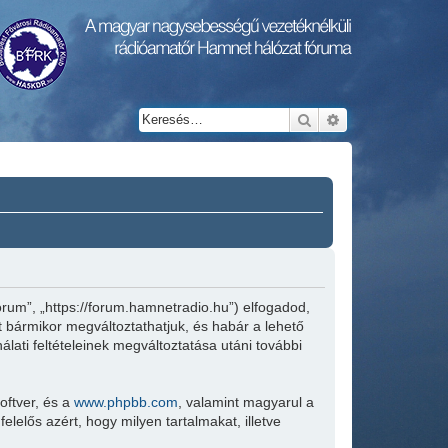
Keresés
Részletes keresés
rum”, „https://forum.hamnetradio.hu”) elfogadod,
ket bármikor megváltoztathatjuk, és habár a lehető
lati feltételeinek megváltoztatása utáni további
oftver, és a
www.phpbb.com
, valamint magyarul a
lelős azért, hogy milyen tartalmakat, illetve
.