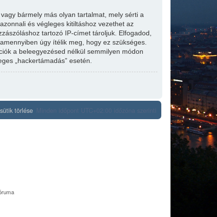
 vagy bármely más olyan tartalmat, mely sérti a
zonnali és végleges kitiltáshoz vezethet az
zzászóláshoz tartozó IP-címet tároljuk. Elfogadod,
t, amennyiben úgy ítélik meg, hogy ez szükséges.
mációk a beleegyezésed nélkül semmilyen módon
tleges „hackertámadás” esetén.
ütik törlése
Minden időpont
UTC+02:00
időzóna szerinti
fóruma