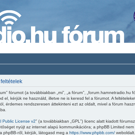
feltételek
um” fórumot (a továbbiakban „mi”, „a fórum”, „forum.hamnetradio.hu fó
 el, kérjük ne használd, illetve ne is keresd fel a fórumot. A feltétele
l, érdemes rendszeresen áttekinteni ezt az oldalt, mivel a fórum haszná
ába.
 Public License v2
” (a továbbiakban „GPL”) licenc alatt kiadott fórumsz
etőséget nyújt az internet alapú kommunikációra; a phpBB Limited nem fe
a phpBB-ről, kérjük, látogasd meg a
https://www.phpbb.com/
weboldalt