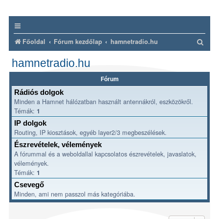
K
Főoldal
Fórum kezdőlap
hamnetradio.hu
e
hamnetradio.hu
r
Fórum
e
Rádiós dolgok
s
Minden a Hamnet hálózatban használt antennákról, eszközökről.
é
Témák:
1
s
IP dolgok
Routing, IP kiosztások, egyéb layer2/3 megbeszélések.
Észrevételek, vélemények
A fórummal és a weboldallal kapcsolatos észrevételek, javaslatok,
vélemények.
Témák:
1
Csevegő
Minden, ami nem passzol más kategóriába.