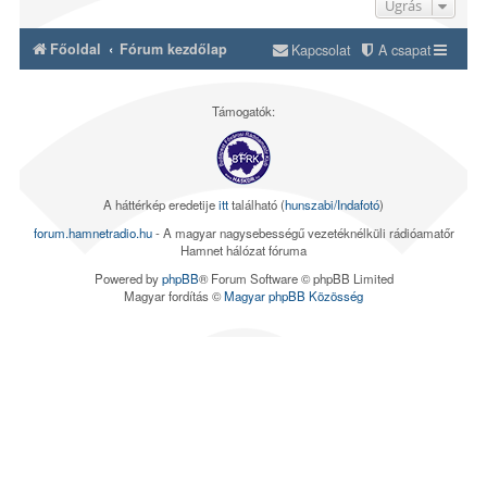
Ugrás
Főoldal
Fórum kezdőlap
Kapcsolat
A csapat
Támogatók:
A háttérkép eredetije
itt
található (
hunszabi/Indafotó
)
forum.hamnetradio.hu
- A magyar nagysebességű vezetéknélküli rádióamatőr
Hamnet hálózat fóruma
Powered by
phpBB
® Forum Software © phpBB Limited
Magyar fordítás ©
Magyar phpBB Közösség