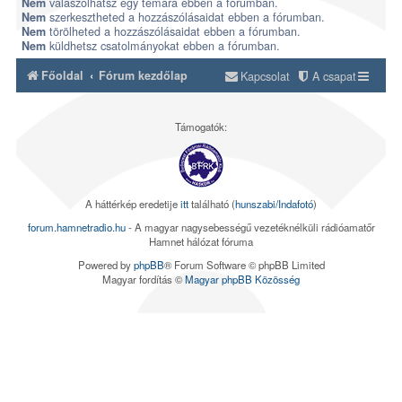
válaszolhatsz egy témára ebben a fórumban.
Nem
szerkesztheted a hozzászólásaidat ebben a fórumban.
Nem
törölheted a hozzászólásaidat ebben a fórumban.
Nem
küldhetsz csatolmányokat ebben a fórumban.
Nem
Főoldal
Fórum kezdőlap
Kapcsolat
A csapat
Támogatók:
A háttérkép eredetije
itt
található (
hunszabi/Indafotó
)
forum.hamnetradio.hu
- A magyar nagysebességű vezetéknélküli rádióamatőr
Hamnet hálózat fóruma
Powered by
phpBB
® Forum Software © phpBB Limited
Magyar fordítás ©
Magyar phpBB Közösség