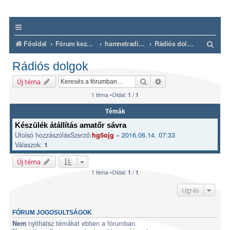
K
Főoldal
Fórum kezdőlap
hamnetradio.hu
Rádiós dolgok
e
Rádiós dolgok
r
Keresés
Részletes keresés
Új téma
e
1 téma •Oldal:
/
1
1
s
é
Témák
Készülék átállítás amatőr sávra
s
Utolsó hozzászólásSzerző:
«
2016.06.14. 07:33
hg5ojg
Válaszok:
1
Új téma
1 téma •Oldal:
/
1
1
Ugrás
FÓRUM JOGOSULTSÁGOK
nyithatsz témákat ebben a fórumban.
Nem