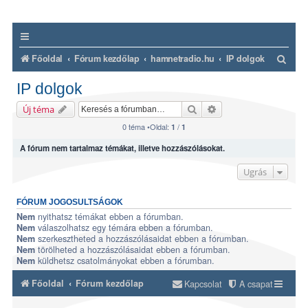
K
Főoldal
Fórum kezdőlap
hamnetradio.hu
IP dolgok
e
IP dolgok
r
Keresés
Részletes keresés
Új téma
e
0 téma •Oldal:
/
1
1
s
A fórum nem tartalmaz témákat, illetve hozzászólásokat.
é
s
Ugrás
FÓRUM JOGOSULTSÁGOK
nyithatsz témákat ebben a fórumban.
Nem
válaszolhatsz egy témára ebben a fórumban.
Nem
szerkesztheted a hozzászólásaidat ebben a fórumban.
Nem
törölheted a hozzászólásaidat ebben a fórumban.
Nem
küldhetsz csatolmányokat ebben a fórumban.
Nem
Főoldal
Fórum kezdőlap
Kapcsolat
A csapat