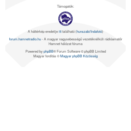
Támogatók:
A háttérkép eredetije
itt
található (
hunszabi/Indafotó
)
forum.hamnetradio.hu
- A magyar nagysebességű vezetéknélküli rádióamatőr
Hamnet hálózat fóruma
Powered by
phpBB
® Forum Software © phpBB Limited
Magyar fordítás ©
Magyar phpBB Közösség