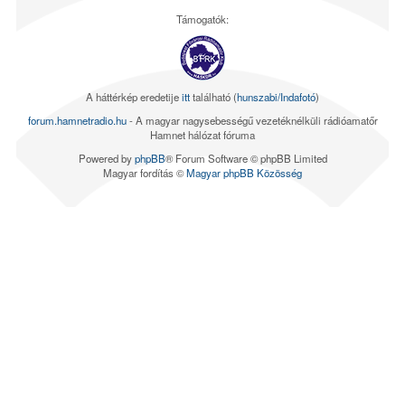
Támogatók:
A háttérkép eredetije
itt
található (
hunszabi/Indafotó
)
forum.hamnetradio.hu
- A magyar nagysebességű vezetéknélküli rádióamatőr
Hamnet hálózat fóruma
Powered by
phpBB
® Forum Software © phpBB Limited
Magyar fordítás ©
Magyar phpBB Közösség