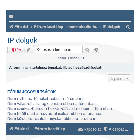
K
Főoldal
Fórum kezdőlap
hamnetradio.hu
IP dolgok
e
IP dolgok
r
Keresés
Részletes keresés
Új téma
e
0 téma •Oldal:
/
1
1
s
A fórum nem tartalmaz témákat, illetve hozzászólásokat.
é
s
Ugrás
FÓRUM JOGOSULTSÁGOK
nyithatsz témákat ebben a fórumban.
Nem
válaszolhatsz egy témára ebben a fórumban.
Nem
szerkesztheted a hozzászólásaidat ebben a fórumban.
Nem
törölheted a hozzászólásaidat ebben a fórumban.
Nem
küldhetsz csatolmányokat ebben a fórumban.
Nem
Főoldal
Fórum kezdőlap
Kapcsolat
A csapat