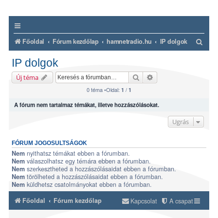
K
Főoldal
Fórum kezdőlap
hamnetradio.hu
IP dolgok
e
IP dolgok
r
Keresés
Részletes keresés
Új téma
e
0 téma •Oldal:
/
1
1
s
A fórum nem tartalmaz témákat, illetve hozzászólásokat.
é
s
Ugrás
FÓRUM JOGOSULTSÁGOK
nyithatsz témákat ebben a fórumban.
Nem
válaszolhatsz egy témára ebben a fórumban.
Nem
szerkesztheted a hozzászólásaidat ebben a fórumban.
Nem
törölheted a hozzászólásaidat ebben a fórumban.
Nem
küldhetsz csatolmányokat ebben a fórumban.
Nem
Főoldal
Fórum kezdőlap
Kapcsolat
A csapat