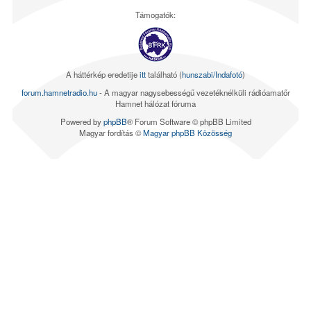
Támogatók:
A háttérkép eredetije
itt
található (
hunszabi/Indafotó
)
forum.hamnetradio.hu
- A magyar nagysebességű vezetéknélküli rádióamatőr
Hamnet hálózat fóruma
Powered by
phpBB
® Forum Software © phpBB Limited
Magyar fordítás ©
Magyar phpBB Közösség