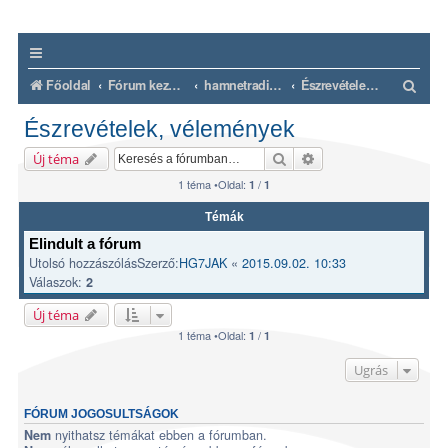
K
Főoldal
Fórum kezdőlap
hamnetradio.hu
Észrevételek, vélemények
e
Észrevételek, vélemények
r
Keresés
Részletes keresés
Új téma
e
1 téma •Oldal:
/
1
1
s
é
Témák
Elindult a fórum
s
Utolsó hozzászólásSzerző:
HG7JAK
«
2015.09.02. 10:33
Válaszok:
2
Új téma
1 téma •Oldal:
/
1
1
Ugrás
FÓRUM JOGOSULTSÁGOK
nyithatsz témákat ebben a fórumban.
Nem