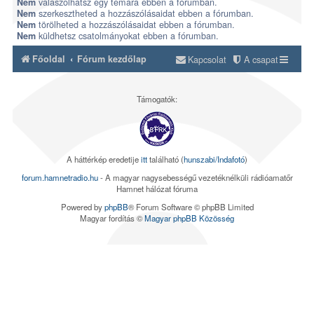
válaszolhatsz egy témára ebben a fórumban.
Nem
szerkesztheted a hozzászólásaidat ebben a fórumban.
Nem
törölheted a hozzászólásaidat ebben a fórumban.
Nem
küldhetsz csatolmányokat ebben a fórumban.
Nem
Főoldal
Fórum kezdőlap
Kapcsolat
A csapat
Támogatók:
A háttérkép eredetije
itt
található (
hunszabi/Indafotó
)
forum.hamnetradio.hu
- A magyar nagysebességű vezetéknélküli rádióamatőr
Hamnet hálózat fóruma
Powered by
phpBB
® Forum Software © phpBB Limited
Magyar fordítás ©
Magyar phpBB Közösség