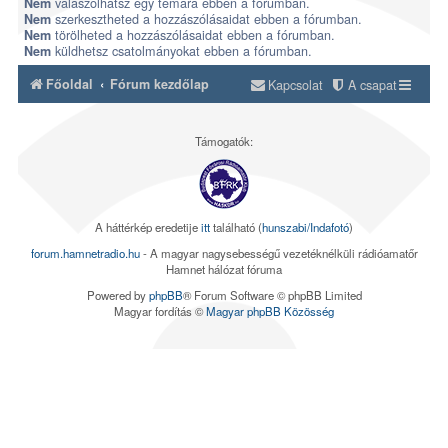
válaszolhatsz egy témára ebben a fórumban.
Nem
szerkesztheted a hozzászólásaidat ebben a fórumban.
Nem
törölheted a hozzászólásaidat ebben a fórumban.
Nem
küldhetsz csatolmányokat ebben a fórumban.
Nem
Főoldal
Fórum kezdőlap
Kapcsolat
A csapat
Támogatók:
A háttérkép eredetije
itt
található (
hunszabi/Indafotó
)
forum.hamnetradio.hu
- A magyar nagysebességű vezetéknélküli rádióamatőr
Hamnet hálózat fóruma
Powered by
phpBB
® Forum Software © phpBB Limited
Magyar fordítás ©
Magyar phpBB Közösség