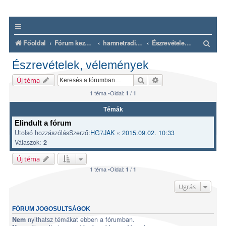
K
Főoldal
Fórum kezdőlap
hamnetradio.hu
Észrevételek, vélemények
e
Észrevételek, vélemények
r
Keresés
Részletes keresés
Új téma
e
1 téma •Oldal:
/
1
1
s
é
Témák
Elindult a fórum
s
Utolsó hozzászólásSzerző:
HG7JAK
«
2015.09.02. 10:33
Válaszok:
2
Új téma
1 téma •Oldal:
/
1
1
Ugrás
FÓRUM JOGOSULTSÁGOK
nyithatsz témákat ebben a fórumban.
Nem