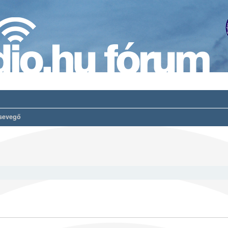
sevegő
es keresés