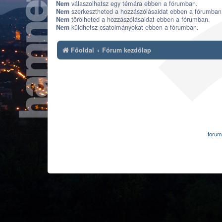
válaszolhatsz egy témára ebben a fórumban.
Nem
szerkesztheted a hozzászólásaidat ebben a fórumban
Nem
törölheted a hozzászólásaidat ebben a fórumban.
Nem
küldhetsz csatolmányokat ebben a fórumban.
Nem
Főoldal
Fórum kezdőlap
forum