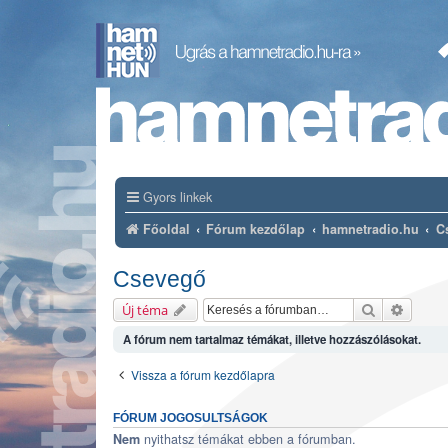
Gyors linkek
Főoldal
Fórum kezdőlap
hamnetradio.hu
C
Csevegő
Keresés
Részlet
Új téma
A fórum nem tartalmaz témákat, illetve hozzászólásokat.
Vissza a fórum kezdőlapra
FÓRUM JOGOSULTSÁGOK
nyithatsz témákat ebben a fórumban.
Nem