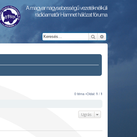
Keresés
Részletes keresés
0 téma •Oldal:
/
1
1
Ugrás