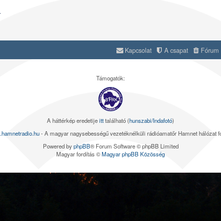
.
Kapcsolat
A csapat
Fórum s
Támogatók:
A háttérkép eredetije
itt
található (
hunszabi/Indafotó
)
.hamnetradio.hu
- A magyar nagysebességű vezetéknélküli rádióamatőr Hamnet hálózat 
Powered by
phpBB
® Forum Software © phpBB Limited
Magyar fordítás ©
Magyar phpBB Közösség