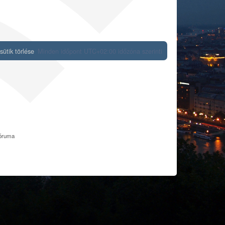
ütik törlése
Minden időpont
UTC+02:00
időzóna szerinti
fóruma