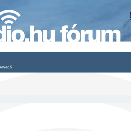
sevegő
es keresés