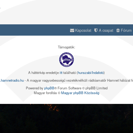
.
Kapcsolat
A csapat
Fórum s
Támogatók:
A háttérkép eredetije
itt
található (
hunszabi/Indafotó
)
.hamnetradio.hu
- A magyar nagysebességű vezetéknélküli rádióamatőr Hamnet hálózat 
Powered by
phpBB
® Forum Software © phpBB Limited
Magyar fordítás ©
Magyar phpBB Közösség