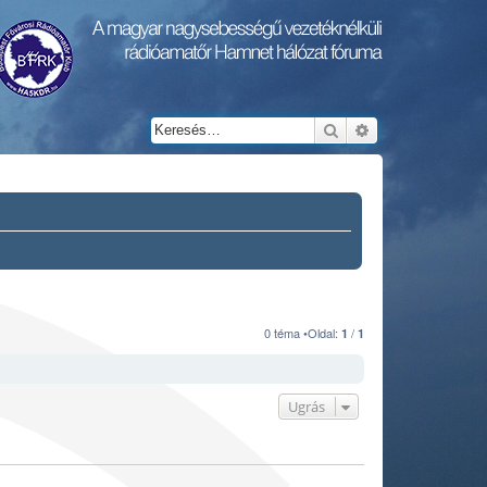
Keresés
Részletes keresés
0 téma •Oldal:
/
1
1
Ugrás