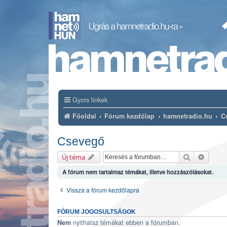
Gyors linkek
Főoldal
Fórum kezdőlap
hamnetradio.hu
C
Csevegő
Keresés
Részlet
Új téma
A fórum nem tartalmaz témákat, illetve hozzászólásokat.
Vissza a fórum kezdőlapra
FÓRUM JOGOSULTSÁGOK
nyithatsz témákat ebben a fórumban.
Nem