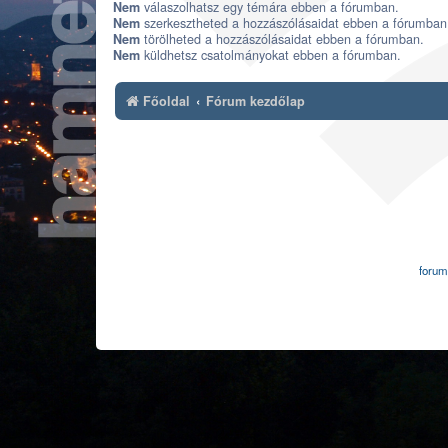
válaszolhatsz egy témára ebben a fórumban.
Nem
szerkesztheted a hozzászólásaidat ebben a fórumban
Nem
törölheted a hozzászólásaidat ebben a fórumban.
Nem
küldhetsz csatolmányokat ebben a fórumban.
Nem
Főoldal
Fórum kezdőlap
forum