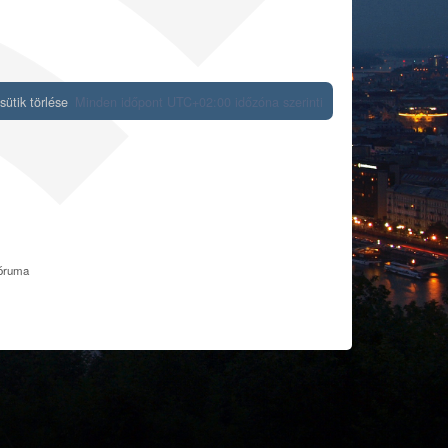
ütik törlése
Minden időpont
UTC+02:00
időzóna szerinti
fóruma