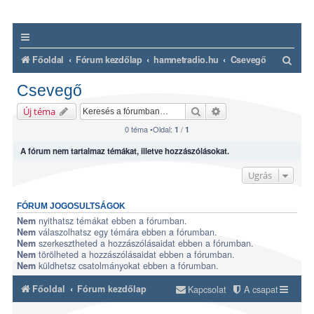
K
Főoldal
Fórum kezdőlap
hamnetradio.hu
Csevegő
e
Csevegő
r
Keresés
Részletes keresés
Új téma
e
0 téma •Oldal:
/
1
1
s
A fórum nem tartalmaz témákat, illetve hozzászólásokat.
é
s
Ugrás
FÓRUM JOGOSULTSÁGOK
nyithatsz témákat ebben a fórumban.
Nem
válaszolhatsz egy témára ebben a fórumban.
Nem
szerkesztheted a hozzászólásaidat ebben a fórumban.
Nem
törölheted a hozzászólásaidat ebben a fórumban.
Nem
küldhetsz csatolmányokat ebben a fórumban.
Nem
Főoldal
Fórum kezdőlap
Kapcsolat
A csapat