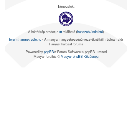
Támogatók:
A háttérkép eredetije
itt
található (
hunszabi/Indafotó
)
forum.hamnetradio.hu
- A magyar nagysebességű vezetéknélküli rádióamatőr
Hamnet hálózat fóruma
Powered by
phpBB
® Forum Software © phpBB Limited
Magyar fordítás ©
Magyar phpBB Közösség