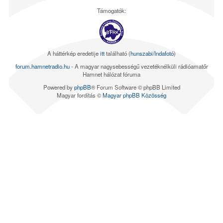
Támogatók:
A háttérkép eredetije
itt
található (
hunszabi/Indafotó
)
forum.hamnetradio.hu
- A magyar nagysebességű vezetéknélküli rádióamatőr
Hamnet hálózat fóruma
Powered by
phpBB
® Forum Software © phpBB Limited
Magyar fordítás ©
Magyar phpBB Közösség