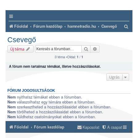
K
Főoldal
Fórum kezdőlap
hamnetradio.hu
Csevegő
e
Csevegő
r
Keresés
Részletes keresés
Új téma
e
0 téma •Oldal:
/
1
1
s
A fórum nem tartalmaz témákat, illetve hozzászólásokat.
é
s
Ugrás
FÓRUM JOGOSULTSÁGOK
nyithatsz témákat ebben a fórumban.
Nem
válaszolhatsz egy témára ebben a fórumban.
Nem
szerkesztheted a hozzászólásaidat ebben a fórumban.
Nem
törölheted a hozzászólásaidat ebben a fórumban.
Nem
küldhetsz csatolmányokat ebben a fórumban.
Nem
Főoldal
Fórum kezdőlap
Kapcsolat
A csapat