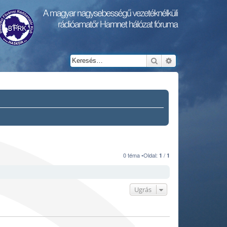
Keresés
Részletes keresés
0 téma •Oldal:
/
1
1
Ugrás