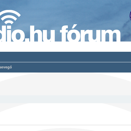
sevegő
es keresés