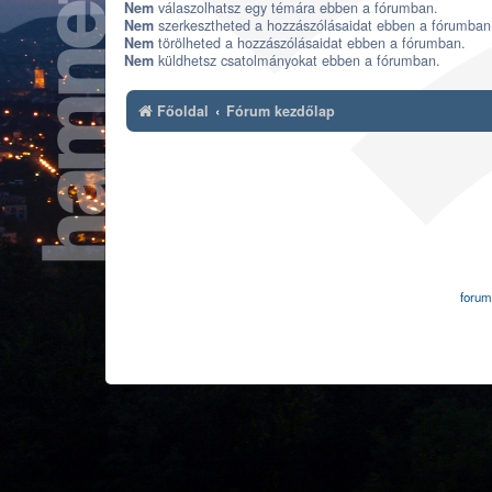
válaszolhatsz egy témára ebben a fórumban.
Nem
szerkesztheted a hozzászólásaidat ebben a fórumban
Nem
törölheted a hozzászólásaidat ebben a fórumban.
Nem
küldhetsz csatolmányokat ebben a fórumban.
Nem
Főoldal
Fórum kezdőlap
forum