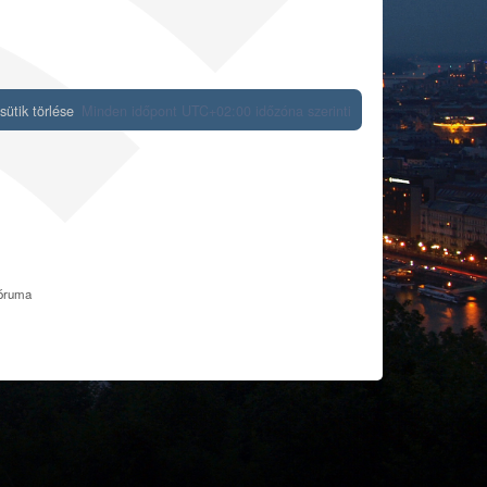
ütik törlése
Minden időpont
UTC+02:00
időzóna szerinti
fóruma