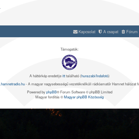
.
Kapcsolat
A csapat
Fórum s
Támogatók:
A háttérkép eredetije
itt
található (
hunszabi/Indafotó
)
.hamnetradio.hu
- A magyar nagysebességű vezetéknélküli rádióamatőr Hamnet hálózat 
Powered by
phpBB
® Forum Software © phpBB Limited
Magyar fordítás ©
Magyar phpBB Közösség