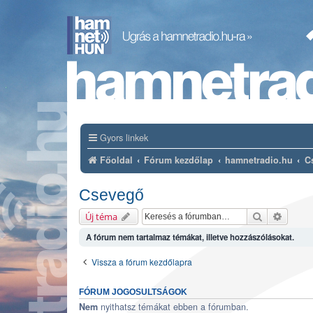
Gyors linkek
Főoldal
Fórum kezdőlap
hamnetradio.hu
C
Csevegő
Keresés
Részlet
Új téma
A fórum nem tartalmaz témákat, illetve hozzászólásokat.
Vissza a fórum kezdőlapra
FÓRUM JOGOSULTSÁGOK
nyithatsz témákat ebben a fórumban.
Nem