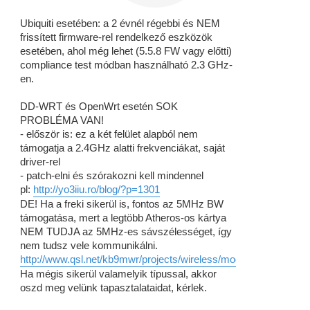
á
s
Ubiquiti esetében: a 2 évnél régebbi és NEM
frissített firmware-rel rendelkező eszközök
esetében, ahol még lehet (5.5.8 FW vagy előtti)
compliance test módban használható 2.3 GHz-
en.
DD-WRT és OpenWrt esetén SOK
PROBLÉMA VAN!
- először is: ez a két felület alapból nem
támogatja a 2.4GHz alatti frekvenciákat, saját
driver-rel
- patch-elni és szórakozni kell mindennel
pl:
http://yo3iiu.ro/blog/?p=1301
DE! Ha a freki sikerül is, fontos az 5MHz BW
támogatása, mert a legtöbb Atheros-os kártya
NEM TUDJA az 5MHz-es sávszélességet, így
nem tudsz vele kommunikálni.
http://www.qsl.net/kb9mwr/projects/wireless/modify.html
Ha mégis sikerül valamelyik típussal, akkor
oszd meg velünk tapasztalataidat, kérlek.