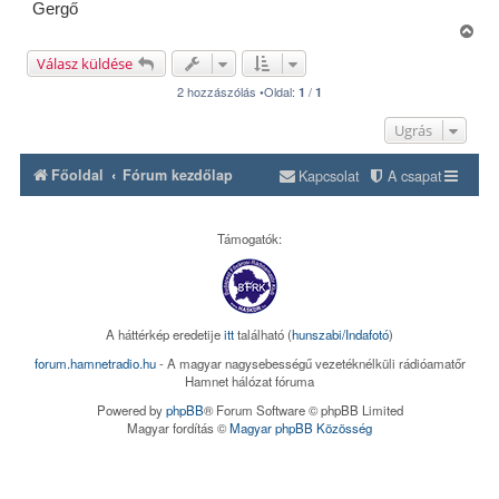
Gergő
V
i
Válasz küldése
s
s
2 hozzászólás •Oldal:
/
1
1
z
a
Ugrás
a
t
Főoldal
Fórum kezdőlap
Kapcsolat
A csapat
e
t
e
j
Támogatók:
é
r
e
A háttérkép eredetije
itt
található (
hunszabi/Indafotó
)
forum.hamnetradio.hu
- A magyar nagysebességű vezetéknélküli rádióamatőr
Hamnet hálózat fóruma
Powered by
phpBB
® Forum Software © phpBB Limited
Magyar fordítás ©
Magyar phpBB Közösség