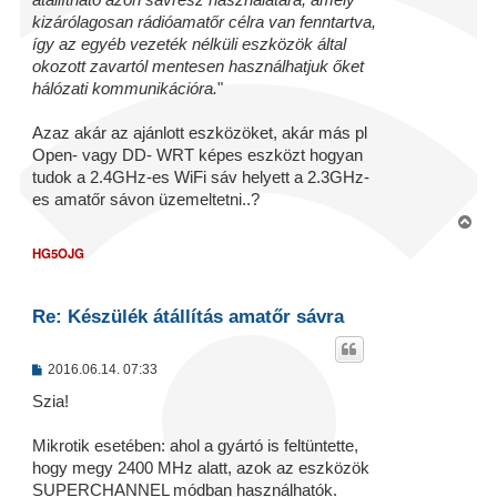
s
kizárólagosan rádióamatőr célra van fenntartva,
így az egyéb vezeték nélküli eszközök által
okozott zavartól mentesen használhatjuk őket
hálózati kommunikációra.
"
Azaz akár az ajánlott eszközöket, akár más pl
Open- vagy DD- WRT képes eszközt hogyan
tudok a 2.4GHz-es WiFi sáv helyett a 2.3GHz-
es amatőr sávon üzemeltetni..?
V
i
HG5OJG
s
s
z
Re: Készülék átállítás amatőr sávra
a
a
t
e
H
2016.06.14. 07:33
o
t
z
Szia!
e
z
j
á
s
Mikrotik esetében: ahol a gyártó is feltüntette,
é
z
r
hogy megy 2400 MHz alatt, azok az eszközök
ó
e
l
SUPERCHANNEL módban használhatók.