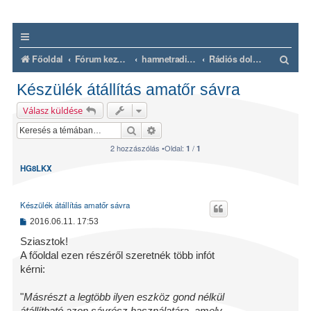
K
Főoldal
Fórum kezdőlap
hamnetradio.hu
Rádiós dolgok
e
Készülék átállítás amatőr sávra
r
Válasz küldése
e
Keresés
Részletes keresés
s
2 hozzászólás •Oldal:
/
1
1
é
HG8LKX
s
Készülék átállítás amatőr sávra
H
2016.06.11. 17:53
o
z
Sziasztok!
z
A főoldal ezen részéről szeretnék több infót
á
s
kérni:
z
ó
l
"
Másrészt a legtöbb ilyen eszköz gond nélkül
á
átállítható azon sávrész használatára, amely