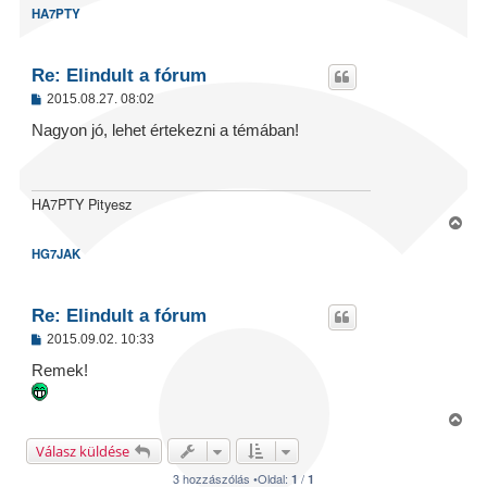
s
HA7PTY
s
s
z
Re: Elindult a fórum
a
a
H
2015.08.27. 08:02
t
o
e
z
Nagyon jó, lehet értekezni a témában!
z
t
á
e
s
j
z
ó
HA7PTY Pityesz
é
l
V
r
á
i
e
s
HG7JAK
s
s
z
Re: Elindult a fórum
a
a
H
2015.09.02. 10:33
t
o
e
z
Remek!
z
t
á
e
s
V
j
z
i
ó
é
Válasz küldése
l
s
r
á
s
3 hozzászólás •Oldal:
/
1
1
e
s