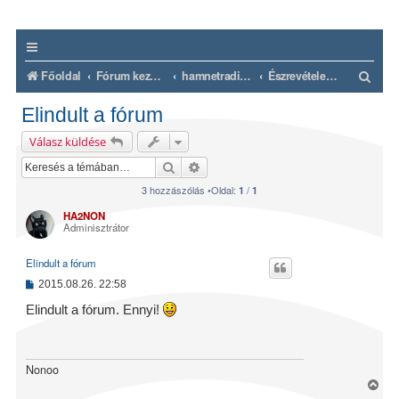
K
Főoldal
Fórum kezdőlap
hamnetradio.hu
Észrevételek, vélemények
e
Elindult a fórum
r
Válasz küldése
e
Keresés
Részletes keresés
s
3 hozzászólás •Oldal:
/
1
1
é
HA2NON
s
Adminisztrátor
Elindult a fórum
H
2015.08.26. 22:58
o
z
Elindult a fórum. Ennyi!
z
á
s
z
ó
Nonoo
l
V
á
i