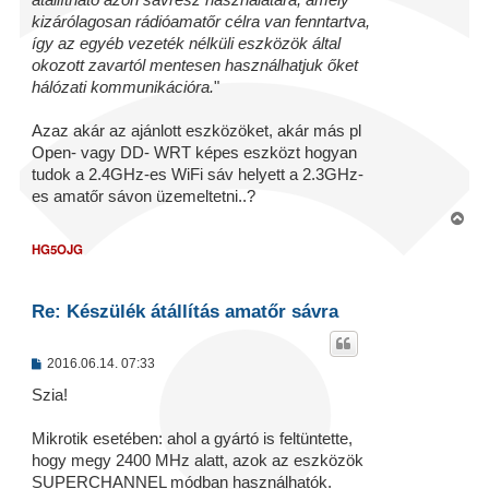
s
kizárólagosan rádióamatőr célra van fenntartva,
így az egyéb vezeték nélküli eszközök által
okozott zavartól mentesen használhatjuk őket
hálózati kommunikációra.
"
Azaz akár az ajánlott eszközöket, akár más pl
Open- vagy DD- WRT képes eszközt hogyan
tudok a 2.4GHz-es WiFi sáv helyett a 2.3GHz-
es amatőr sávon üzemeltetni..?
V
i
HG5OJG
s
s
z
Re: Készülék átállítás amatőr sávra
a
a
t
e
H
2016.06.14. 07:33
o
t
z
Szia!
e
z
j
á
s
Mikrotik esetében: ahol a gyártó is feltüntette,
é
z
r
hogy megy 2400 MHz alatt, azok az eszközök
ó
e
l
SUPERCHANNEL módban használhatók.