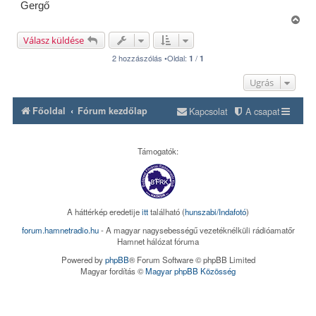
Gergő
V
i
Válasz küldése
s
s
2 hozzászólás •Oldal:
/
1
1
z
a
Ugrás
a
t
Főoldal
Fórum kezdőlap
Kapcsolat
A csapat
e
t
e
j
Támogatók:
é
r
e
A háttérkép eredetije
itt
található (
hunszabi/Indafotó
)
forum.hamnetradio.hu
- A magyar nagysebességű vezetéknélküli rádióamatőr
Hamnet hálózat fóruma
Powered by
phpBB
® Forum Software © phpBB Limited
Magyar fordítás ©
Magyar phpBB Közösség