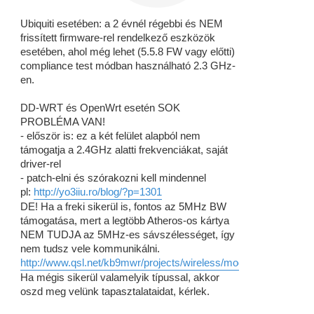
á
s
Ubiquiti esetében: a 2 évnél régebbi és NEM
frissített firmware-rel rendelkező eszközök
esetében, ahol még lehet (5.5.8 FW vagy előtti)
compliance test módban használható 2.3 GHz-
en.
DD-WRT és OpenWrt esetén SOK
PROBLÉMA VAN!
- először is: ez a két felület alapból nem
támogatja a 2.4GHz alatti frekvenciákat, saját
driver-rel
- patch-elni és szórakozni kell mindennel
pl:
http://yo3iiu.ro/blog/?p=1301
DE! Ha a freki sikerül is, fontos az 5MHz BW
támogatása, mert a legtöbb Atheros-os kártya
NEM TUDJA az 5MHz-es sávszélességet, így
nem tudsz vele kommunikálni.
http://www.qsl.net/kb9mwr/projects/wireless/modify.html
Ha mégis sikerül valamelyik típussal, akkor
oszd meg velünk tapasztalataidat, kérlek.