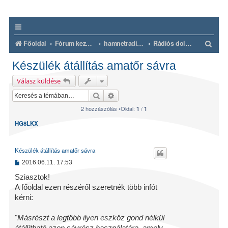
K
Főoldal
Fórum kezdőlap
hamnetradio.hu
Rádiós dolgok
e
Készülék átállítás amatőr sávra
r
Válasz küldése
e
Keresés
Részletes keresés
s
2 hozzászólás •Oldal:
/
1
1
é
HG8LKX
s
Készülék átállítás amatőr sávra
H
2016.06.11. 17:53
o
z
Sziasztok!
z
A főoldal ezen részéről szeretnék több infót
á
s
kérni:
z
ó
l
"
Másrészt a legtöbb ilyen eszköz gond nélkül
á
átállítható azon sávrész használatára, amely